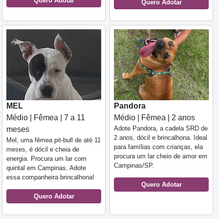
Quero Adotar
Quero Adotar
MEL
Pandora
Médio | Fêmea | 7 a 11
Médio | Fêmea | 2 anos
Adote Pandora, a cadela SRD de
meses
2 anos, dócil e brincalhona. Ideal
Mel, uma fêmea pit-bull de até 11
para famílias com crianças, ela
meses, é dócil e cheia de
procura um lar cheio de amor em
energia. Procura um lar com
Campinas/SP.
quintal em Campinas. Adote
essa companheira brincalhona!
Quero Adotar
Quero Adotar