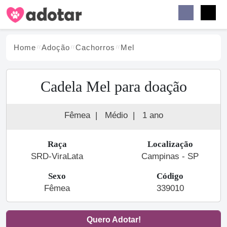
Buscar
Faceb
Instag
Menu
Home
Adoção
Cachorro
s
Mel
Cadela Mel para doação
Fêmea
|
Médio
|
1 ano
Raça
Localização
SRD-ViraLata
Campinas - SP
Sexo
Código
Fêmea
339010
Quero Adotar!