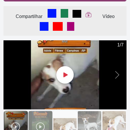
Compartilhar no Facebook
Compartilhar no WhatsApp
Compartilhar
Ver Web Story
Compartilhar
Vídeo
Ver Vídeo no Facebook
Ver Vídeo no YouTube
Ver Vídeo no Instagram
Vídeo sendo enviado 
1/7
Next