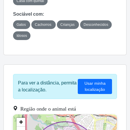
Casa com quintal
Sociável com:
Gatos
Cachorros
Crianças
Desconhecidos
Idosos
Para ver a distância, permita
Usar minha
localização
a localização.
Região onde o animal está
+