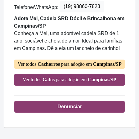
(19) 98860-7823
Telefone/WhatsApp:
Adote Mel, Cadela SRD Dócil e Brincalhona em
Campinas/SP
Conheça a Mel, uma adorável cadela SRD de 1
ano, sociável e cheia de amor. Ideal para famílias
em Campinas. Dê a ela um lar cheio de carinho!
Ver todos
Cachorros
para adoção em
Campinas/SP
Ver todos
Gatos
para adoção em
Campinas/SP
Denunciar