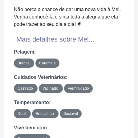
Não perca a chance de dar uma nova vida à Mel.
Venha conhecê-la e sinta toda a alegria que ela
pode trazer ao seu dia a dia! 🌟
Mais detalhes sobre Mel...
Pelagem:
Branca
Caramela
Cuidados Veterinários:
Castrado
Vacinado
Vermifugado
Temperamento:
Dócil
Brincalhão
Sociável
Vive bem com: