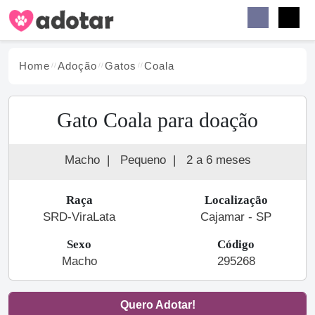
Buscar
Faceb
Instag
Menu
Home
Adoção
Gato
s
Coala
Gato Coala para doação
Macho
|
Pequeno
|
2 a 6 meses
Raça
Localização
SRD-ViraLata
Cajamar - SP
Sexo
Código
Macho
295268
Quero Adotar!