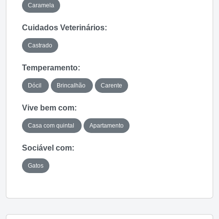
Caramela
Cuidados Veterinários:
Castrado
Temperamento:
Dócil
Brincalhão
Carente
Vive bem com:
Casa com quintal
Apartamento
Sociável com:
Gatos