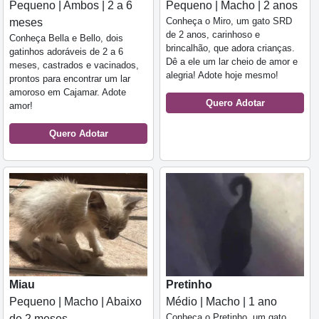
Pequeno | Ambos | 2 a 6
Pequeno | Macho | 2 anos
Conheça o Miro, um gato SRD
meses
de 2 anos, carinhoso e
Conheça Bella e Bello, dois
brincalhão, que adora crianças.
gatinhos adoráveis de 2 a 6
Dê a ele um lar cheio de amor e
meses, castrados e vacinados,
alegria! Adote hoje mesmo!
prontos para encontrar um lar
amoroso em Cajamar. Adote
Quero Adotar
amor!
Quero Adotar
Miau
Pretinho
Pequeno | Macho | Abaixo
Médio | Macho | 1 ano
Conheça o Pretinho, um gato
de 2 meses