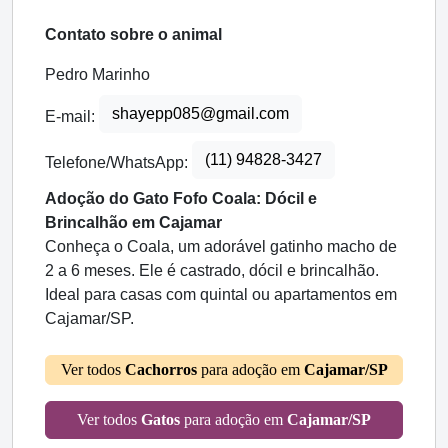
Contato sobre o animal
Pedro Marinho
shayepp085@gmail.com
E-mail:
(11) 94828-3427
Telefone/WhatsApp:
Adoção do Gato Fofo Coala: Dócil e
Brincalhão em Cajamar
Conheça o Coala, um adorável gatinho macho de
2 a 6 meses. Ele é castrado, dócil e brincalhão.
Ideal para casas com quintal ou apartamentos em
Cajamar/SP.
Ver todos
Cachorros
para adoção em
Cajamar/SP
Ver todos
Gatos
para adoção em
Cajamar/SP