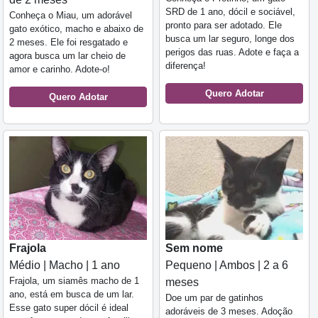
SRD de 1 ano, dócil e sociável,
Conheça o Miau, um adorável
pronto para ser adotado. Ele
gato exótico, macho e abaixo de
busca um lar seguro, longe dos
2 meses. Ele foi resgatado e
perigos das ruas. Adote e faça a
agora busca um lar cheio de
diferença!
amor e carinho. Adote-o!
Quero Adotar
Quero Adotar
Frajola
Sem nome
Médio | Macho | 1 ano
Pequeno | Ambos | 2 a 6
Frajola, um siamês macho de 1
meses
ano, está em busca de um lar.
Doe um par de gatinhos
Esse gato super dócil é ideal
adoráveis de 3 meses. Adoção