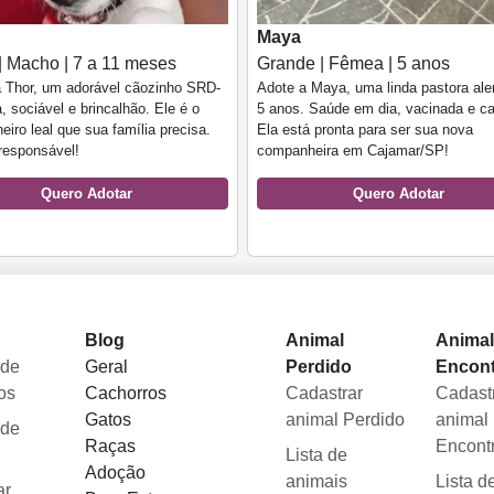
Maya
| Macho | 7 a 11 meses
Grande | Fêmea | 5 anos
 Thor, um adorável cãozinho SRD-
Adote a Maya, uma linda pastora al
a, sociável e brincalhão. Ele é o
5 anos. Saúde em dia, vacinada e ca
iro leal que sua família precisa.
Ela está pronta para ser sua nova
responsável!
companheira em Cajamar/SP!
Quero Adotar
Quero Adotar
Blog
Animal
Anima
 de
Geral
Perdido
Encon
os
Cachorros
Cadastrar
Cadast
Gatos
animal Perdido
animal
 de
Raças
Encont
Lista de
Adoção
animais
Lista d
ar