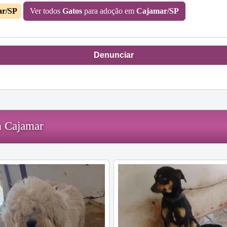
ar/SP
Ver todos
Gatos
para adoção em
Cajamar/SP
Denunciar
m Cajamar