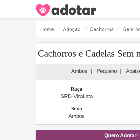
Home
Adoção
Cachorro
s
Sem n
Cachorros e Cadelas Sem 
Ambos
|
Pequeno
|
Abaix
Raça
SRD-ViraLata
Sexo
Ambos
Quero Adotar!