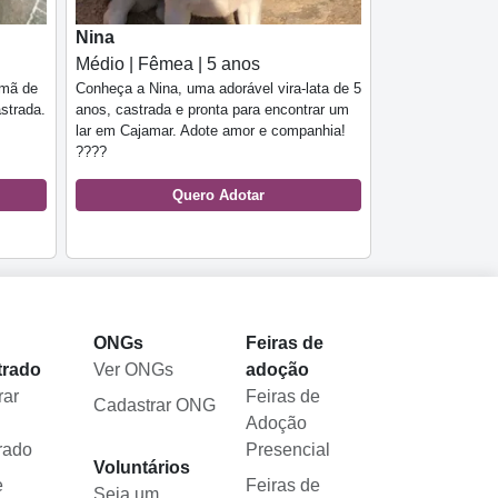
Nina
Médio | Fêmea | 5 anos
emã de
Conheça a Nina, uma adorável vira-lata de 5
strada.
anos, castrada e pronta para encontrar um
lar em Cajamar. Adote amor e companhia!
????
Quero Adotar
l
ONGs
Feiras de
trado
Ver ONGs
adoção
rar
Feiras de
Cadastrar ONG
Adoção
rado
Presencial
Voluntários
e
Feiras de
Seja um