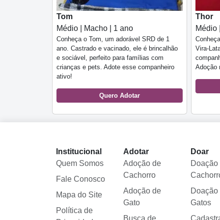
Tom
Thor
Médio | Macho | 1 ano
Médio 
Conheça o Tom, um adorável SRD de 1
Conheça
ano. Castrado e vacinado, ele é brincalhão
Vira-Lat
e sociável, perfeito para famílias com
companhe
crianças e pets. Adote esse companheiro
Adoção 
ativo!
Quero Adotar
Institucional
Adotar
Doar
Quem Somos
Adoção de
Doação
Cachorro
Cachorr
Fale Conosco
Adoção de
Doação
Mapa do Site
Gato
Gatos
Política de
Busca de
Cadastr