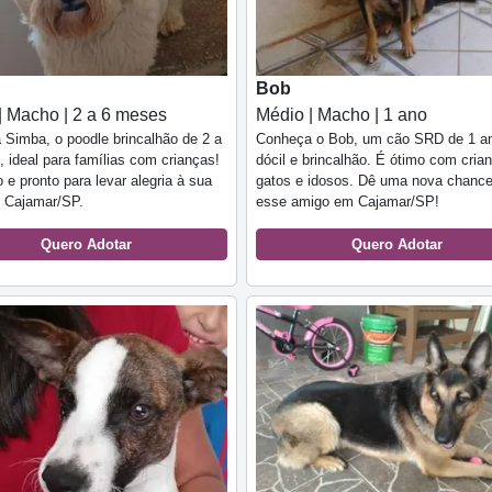
Bob
| Macho | 2 a 6 meses
Médio | Macho | 1 ano
Simba, o poodle brincalhão de 2 a
Conheça o Bob, um cão SRD de 1 a
 ideal para famílias com crianças!
dócil e brincalhão. É ótimo com cria
 e pronto para levar alegria à sua
gatos e idosos. Dê uma nova chance
 Cajamar/SP.
esse amigo em Cajamar/SP!
Quero Adotar
Quero Adotar