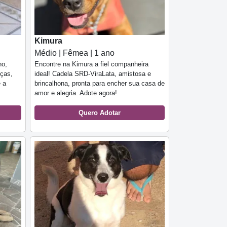
Kimura
Médio | Fêmea | 1 ano
no,
Encontre na Kimura a fiel companheira
nças,
ideal! Cadela SRD-ViraLata, amistosa e
 a
brincalhona, pronta para encher sua casa de
amor e alegria. Adote agora!
Quero Adotar