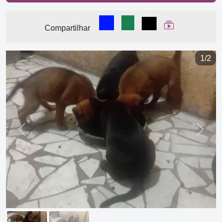
Compartilhar no Facebook
Compartilhar no WhatsA
Compartilhar
Ver Web Stor
Compartilhar
1/2
Previous
Next