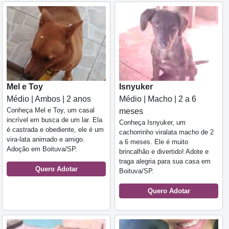
Mel e Toy
Isnyuker
Médio | Ambos | 2 anos
Médio | Macho | 2 a 6
Conheça Mel e Toy, um casal
meses
incrível em busca de um lar. Ela
Conheça Isnyuker, um
é castrada e obediente, ele é um
cachorrinho viralata macho de 2
vira-lata animado e amigo.
a 6 meses. Ele é muito
Adoção em Boituva/SP.
brincalhão e divertido! Adote e
traga alegria para sua casa em
Quero Adotar
Boituva/SP.
Quero Adotar