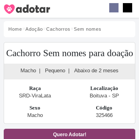
Buscar
Faceb
Instag
Menu
Home
Adoção
Cachorro
s
Sem nomes
Cachorro Sem nomes para doação
Macho
|
Pequeno
|
Abaixo de 2 meses
Raça
Localização
SRD-ViraLata
Boituva - SP
Sexo
Código
Macho
325466
Quero Adotar!