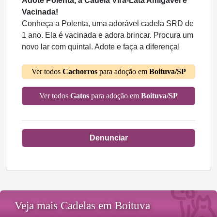
Adote Polenta, a Cadela Vira-Lata Amigável e
Vacinada!
Conheça a Polenta, uma adorável cadela SRD de
1 ano. Ela é vacinada e adora brincar. Procura um
novo lar com quintal. Adote e faça a diferença!
Ver todos
Cachorros
para adoção em
Boituva/SP
Ver todos
Gatos
para adoção em
Boituva/SP
Denunciar
Veja mais Cadelas em Boituva