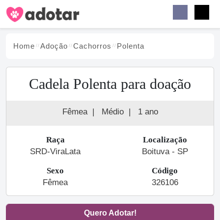
Buscar
Faceb
Instag
Menu
Home
Adoção
Cachorro
s
Polenta
Cadela Polenta para doação
Fêmea
|
Médio
|
1 ano
Raça
Localização
SRD-ViraLata
Boituva - SP
Sexo
Código
Fêmea
326106
Quero Adotar!