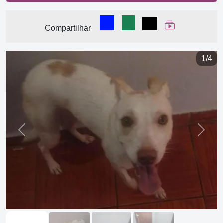
Compartilhar no Facebook
Compartilhar no WhatsA
Compartilhar
Ver Web Stor
Compartilhar
1/4
Previous
Next