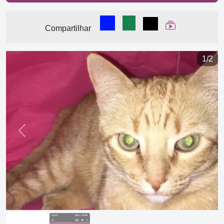
Compartilhar no Facebook
Compartilhar no WhatsA
Compartilhar
Ver Web Stor
Compartilhar
1/2
Previous
Next