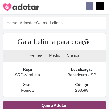
Buscar
Faceb
Instag
Menu
Home
Adoção
Gato
s
Lelinha
Gata Lelinha para doação
Fêmea
|
Médio
|
3 anos
Raça
Localização
SRD-ViraLata
Bebedouro - SP
Sexo
Código
Fêmea
293599
Quero Adotar!