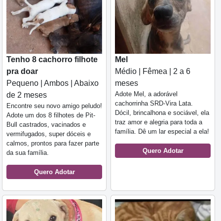
Tenho 8 cachorro filhote
Mel
pra doar
Médio | Fêmea | 2 a 6
Pequeno | Ambos | Abaixo
meses
Adote Mel, a adorável
de 2 meses
cachorrinha SRD-Vira Lata.
Encontre seu novo amigo peludo!
Dócil, brincalhona e sociável, ela
Adote um dos 8 filhotes de Pit-
traz amor e alegria para toda a
Bull castrados, vacinados e
família. Dê um lar especial a ela!
vermifugados, super dóceis e
calmos, prontos para fazer parte
Quero Adotar
da sua família.
Quero Adotar