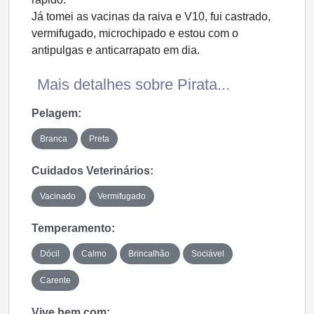
Já tomei as vacinas da raiva e V10, fui castrado,
vermifugado, microchipado e estou com o
antipulgas e anticarrapato em dia.
Mais detalhes sobre Pirata...
Pelagem:
Branca
Preta
Cuidados Veterinários:
Vacinado
Vermifugado
Temperamento:
Dócil
Calmo
Brincalhão
Sociável
Carente
Vive bem com: