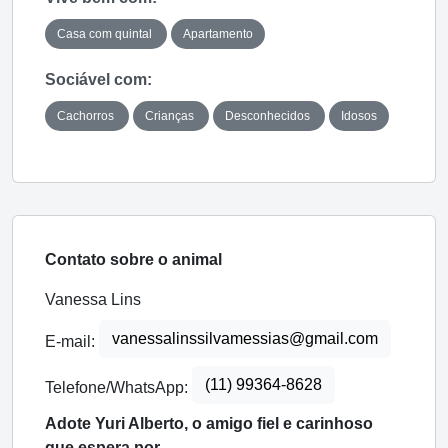
Casa com quintal
Apartamento
Sociável com:
Cachorros
Crianças
Desconhecidos
Idosos
Contato sobre o animal
Vanessa Lins
vanessalinssilvamessias@gmail.com
E-mail:
(11) 99364-8628
Telefone/WhatsApp:
Adote Yuri Alberto, o amigo fiel e carinhoso
que espera por