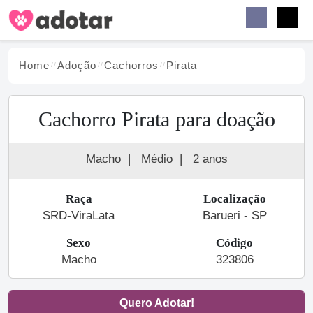
Buscar
Faceb
Instag
Menu
Home
Adoção
Cachorro
s
Pirata
Cachorro Pirata para doação
Macho
|
Médio
|
2 anos
Raça
Localização
SRD-ViraLata
Barueri - SP
Sexo
Código
Macho
323806
Quero Adotar!