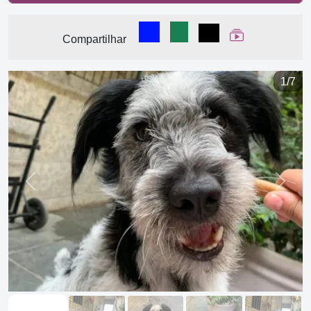
Compartilhar no Facebook
Compartilhar no WhatsA
Compartilhar
Ver Web Stor
Compartilhar
1/7
Previous
Next