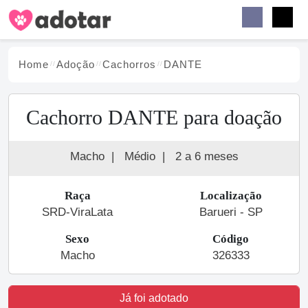
Buscar
Faceb
Instag
Menu
Home
Adoção
Cachorro
s
DANTE
Cachorro DANTE para doação
Macho
|
Médio
|
2 a 6 meses
Raça
Localização
SRD-ViraLata
Barueri - SP
Sexo
Código
Macho
326333
Já foi adotado