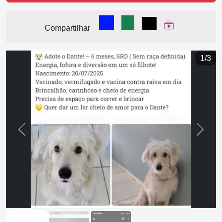
Compartilhar no Facebook
Compartilhar no WhatsA
Compartilhar
Ver Web Stor
Compartilhar
1/3
Previous
Next