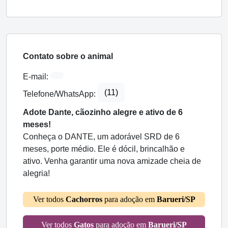
Contato sobre o animal
E-mail:
(11)
Telefone/WhatsApp:
Adote Dante, cãozinho alegre e ativo de 6
meses!
Conheça o DANTE, um adorável SRD de 6
meses, porte médio. Ele é dócil, brincalhão e
ativo. Venha garantir uma nova amizade cheia de
alegria!
Ver todos
Cachorros
para adoção em
Barueri/SP
Ver todos
Gatos
para adoção em
Barueri/SP