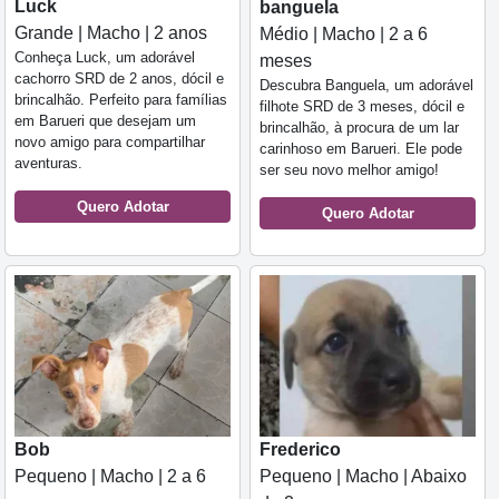
Luck
banguela
Grande | Macho | 2 anos
Médio | Macho | 2 a 6
Conheça Luck, um adorável
meses
cachorro SRD de 2 anos, dócil e
Descubra Banguela, um adorável
brincalhão. Perfeito para famílias
filhote SRD de 3 meses, dócil e
em Barueri que desejam um
brincalhão, à procura de um lar
novo amigo para compartilhar
carinhoso em Barueri. Ele pode
aventuras.
ser seu novo melhor amigo!
Quero Adotar
Quero Adotar
Bob
Frederico
Pequeno | Macho | 2 a 6
Pequeno | Macho | Abaixo