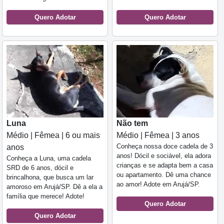
Quero Adotar
Quero Adotar
Luna
Não tem
Médio | Fêmea | 6 ou mais
Médio | Fêmea | 3 anos
Conheça nossa doce cadela de 3
anos
anos! Dócil e sociável, ela adora
Conheça a Luna, uma cadela
crianças e se adapta bem a casa
SRD de 6 anos, dócil e
ou apartamento. Dê uma chance
brincalhona, que busca um lar
ao amor! Adote em Arujá/SP.
amoroso em Arujá/SP. Dê a ela a
família que merece! Adote!
Quero Adotar
Quero Adotar