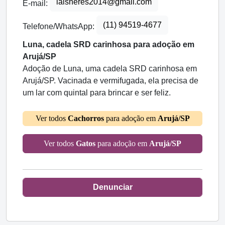
laisneres2014@gmail.com
E-mail:
(11) 94519-4677
Telefone/WhatsApp:
Luna, cadela SRD carinhosa para adoção em
Arujá/SP
Adoção de Luna, uma cadela SRD carinhosa em
Arujá/SP. Vacinada e vermifugada, ela precisa de
um lar com quintal para brincar e ser feliz.
Ver todos
Cachorros
para adoção em
Arujá/SP
Ver todos
Gatos
para adoção em
Arujá/SP
Denunciar