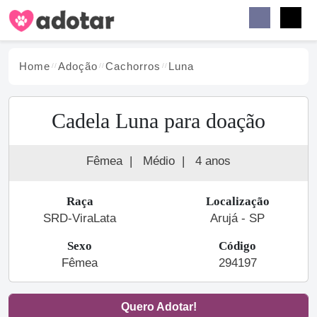
Buscar
Faceb
Instag
Menu
Home
Adoção
Cachorro
s
Luna
Cadela Luna para doação
Fêmea
|
Médio
|
4 anos
Raça
Localização
SRD-ViraLata
Arujá - SP
Sexo
Código
Fêmea
294197
Quero Adotar!