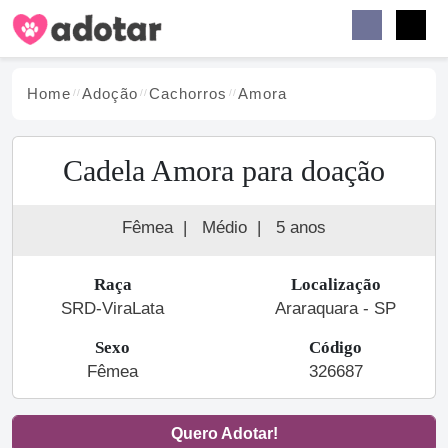
Buscar
Faceb
Instag
Menu
Home
Adoção
Cachorro
s
Amora
Cadela Amora para doação
Fêmea
|
Médio
|
5 anos
Raça
Localização
SRD-ViraLata
Araraquara - SP
Sexo
Código
Fêmea
326687
Quero Adotar!