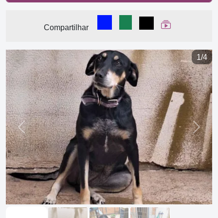
Compartilhar no Facebook
Compartilhar no WhatsA
Compartilhar
Ver Web Stor
Compartilhar
1/4
Previous
Next