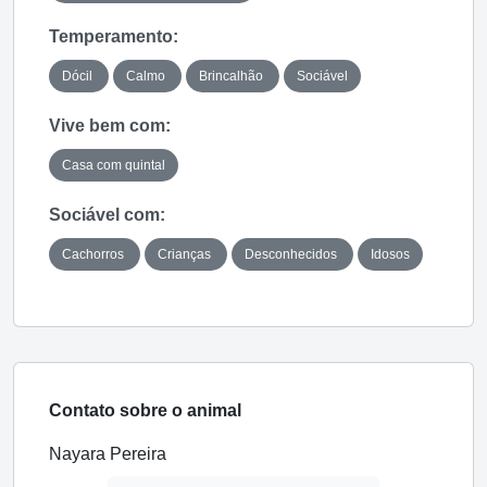
Temperamento:
Dócil
Calmo
Brincalhão
Sociável
Vive bem com:
Casa com quintal
Sociável com:
Cachorros
Crianças
Desconhecidos
Idosos
Contato sobre o animal
Nayara Pereira