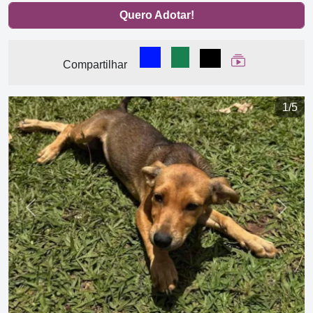
Quero Adotar!
Compartilhar no Facebook
Compartilhar no WhatsA
Compartilhar
Ver Web Stor
Compartilhar
1/5
Previous
Next