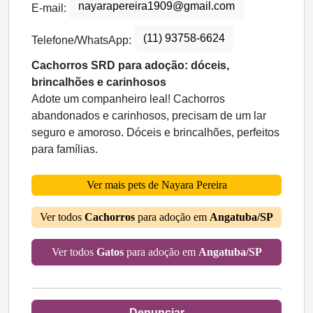
nayarapereira1909@gmail.com
E-mail:
(11) 93758-6624
Telefone/WhatsApp:
Cachorros SRD para adoção: dóceis,
brincalhões e carinhosos
Adote um companheiro leal! Cachorros
abandonados e carinhosos, precisam de um lar
seguro e amoroso. Dóceis e brincalhões, perfeitos
para famílias.
Ver mais pets de Nayara Pereira
Ver todos
Cachorros
para adoção em
Angatuba/SP
Ver todos
Gatos
para adoção em
Angatuba/SP
Denunciar