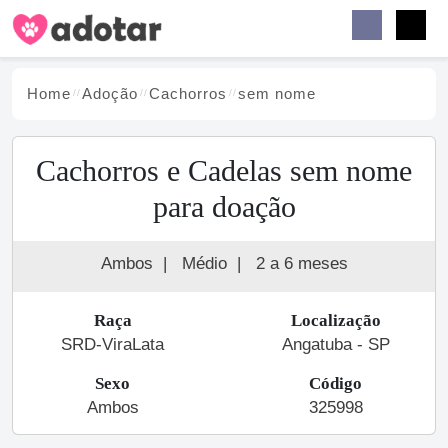
Buscar
Faceb
Instag
Menu
Home
Adoção
Cachorro
s
sem nome
Cachorros e Cadelas sem nome
para doação
Ambos
|
Médio
|
2 a 6 meses
Raça
Localização
SRD-ViraLata
Angatuba - SP
Sexo
Código
Ambos
325998