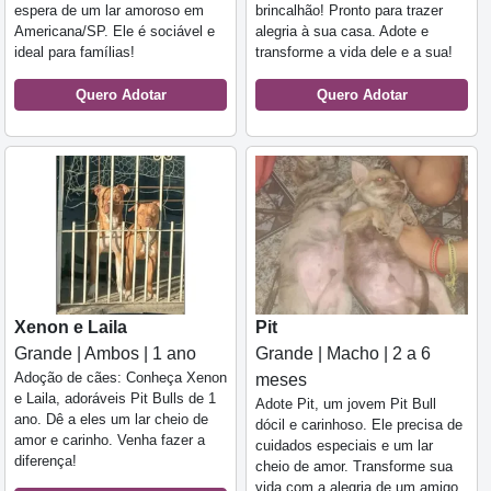
espera de um lar amoroso em
brincalhão! Pronto para trazer
Americana/SP. Ele é sociável e
alegria à sua casa. Adote e
ideal para famílias!
transforme a vida dele e a sua!
Quero Adotar
Quero Adotar
Xenon e Laila
Pit
Grande | Ambos | 1 ano
Grande | Macho | 2 a 6
Adoção de cães: Conheça Xenon
meses
e Laila, adoráveis Pit Bulls de 1
Adote Pit, um jovem Pit Bull
ano. Dê a eles um lar cheio de
dócil e carinhoso. Ele precisa de
amor e carinho. Venha fazer a
cuidados especiais e um lar
diferença!
cheio de amor. Transforme sua
vida com a alegria de um amigo