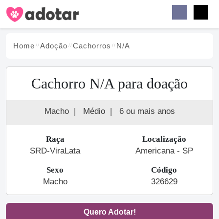
Buscar
Faceb
Instag
Menu
Home
Adoção
Cachorro
s
N/A
Cachorro N/A para doação
Macho
|
Médio
|
6 ou mais anos
Raça
Localização
SRD-ViraLata
Americana - SP
Sexo
Código
Macho
326629
Quero Adotar!