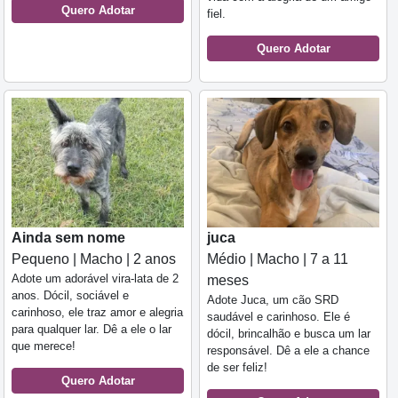
Quero Adotar
fiel.
Quero Adotar
Ainda sem nome
juca
Pequeno | Macho | 2 anos
Médio | Macho | 7 a 11
Adote um adorável vira-lata de 2
meses
anos. Dócil, sociável e
Adote Juca, um cão SRD
carinhoso, ele traz amor e alegria
saudável e carinhoso. Ele é
para qualquer lar. Dê a ele o lar
dócil, brincalhão e busca um lar
que merece!
responsável. Dê a ele a chance
de ser feliz!
Quero Adotar