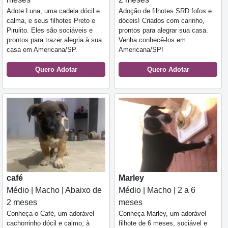
Adote Luna, uma cadela dócil e
Adoção de filhotes SRD fofos e
calma, e seus filhotes Preto e
dóceis! Criados com carinho,
Pirulito. Eles são sociáveis e
prontos para alegrar sua casa.
prontos para trazer alegria à sua
Venha conhecê-los em
casa em Americana/SP.
Americana/SP!
Quero Adotar
Quero Adotar
café
Marley
Médio | Macho | Abaixo de
Médio | Macho | 2 a 6
2 meses
meses
Conheça o Café, um adorável
Conheça Marley, um adorável
cachorrinho dócil e calmo, à
filhote de 6 meses, sociável e