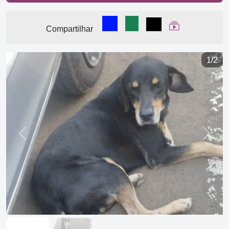
Compartilhar no Facebook
Compartilhar no WhatsA
Compartilhar
Ver Web Stor
Compartilhar
1/2
Previous
Next