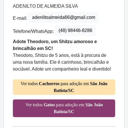
ADENILTO DE ALMEIDA SILVA
adeniltoalmeida66@gmail.com
E-mail:
(48) 98446-8286
Telefone/WhatsApp:
Adote Theodoro, um Shitzu amoroso e
brincalhão em SC!
Theodoro, Shitzu de 5 anos, está à procura de
uma nova família. Ele é carinhoso, brincalhão e
sociável. Adote um companheiro leal e divertido!
Ver todos
Cachorros
para adoção em
São João
Batista/SC
Ver todos
Gatos
para adoção em
São João
Batista/SC