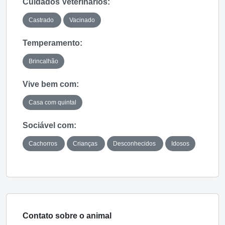
Cuidados Veterinários:
Castrado
Vacinado
Temperamento:
Brincalhão
Vive bem com:
Casa com quintal
Sociável com:
Cachorros
Crianças
Desconhecidos
Idosos
Contato sobre o animal