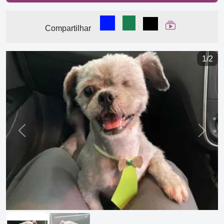
Compartilhar no Facebook
Compartilhar no WhatsA
Compartilhar
Ver Web Stor
Compartilhar
1/2
Previous
Next