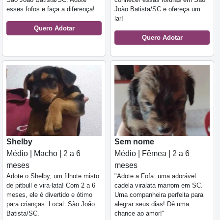
esses fofos e faça a diferença!
João Batista/SC e ofereça um
lar!
Quero Adotar
Quero Adotar
Shelby
Sem nome
Médio | Macho | 2 a 6
Médio | Fêmea | 2 a 6
meses
meses
Adote o Shelby, um filhote misto
"Adote a Fofa: uma adorável
de pitbull e vira-lata! Com 2 a 6
cadela viralata marrom em SC.
meses, ele é divertido e ótimo
Uma companheira perfeita para
para crianças. Local: São João
alegrar seus dias! Dê uma
Batista/SC.
chance ao amor!"