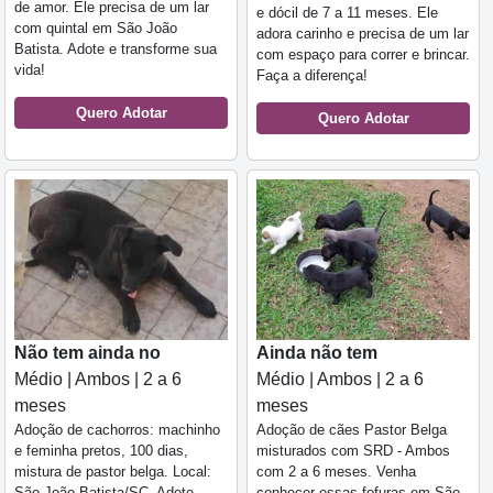
de amor. Ele precisa de um lar
e dócil de 7 a 11 meses. Ele
com quintal em São João
adora carinho e precisa de um lar
Batista. Adote e transforme sua
com espaço para correr e brincar.
vida!
Faça a diferença!
Quero Adotar
Quero Adotar
Não tem ainda no
Ainda não tem
Médio | Ambos | 2 a 6
Médio | Ambos | 2 a 6
meses
meses
Adoção de cachorros: machinho
Adoção de cães Pastor Belga
e feminha pretos, 100 dias,
misturados com SRD - Ambos
mistura de pastor belga. Local:
com 2 a 6 meses. Venha
São João Batista/SC. Adote
conhecer essas fofuras em São