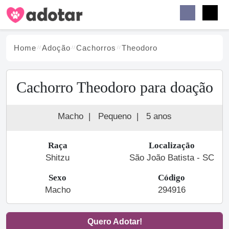
Buscar
Faceb
Instag
Menu
Home
Adoção
Cachorro
s
Theodoro
Cachorro Theodoro para doação
Macho
|
Pequeno
|
5 anos
Raça
Localização
Shitzu
São João Batista - SC
Sexo
Código
Macho
294916
Quero Adotar!