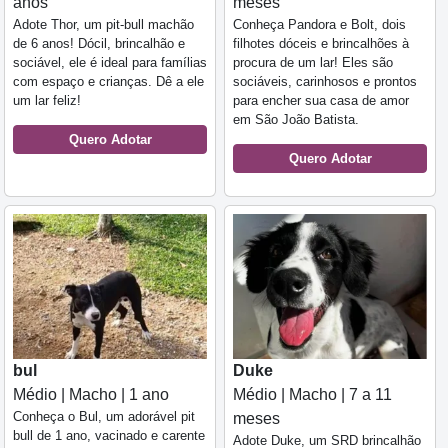
anos
meses
Adote Thor, um pit-bull machão
Conheça Pandora e Bolt, dois
de 6 anos! Dócil, brincalhão e
filhotes dóceis e brincalhões à
sociável, ele é ideal para famílias
procura de um lar! Eles são
com espaço e crianças. Dê a ele
sociáveis, carinhosos e prontos
um lar feliz!
para encher sua casa de amor
em São João Batista.
Quero Adotar
Quero Adotar
bul
Duke
Médio | Macho | 1 ano
Médio | Macho | 7 a 11
Conheça o Bul, um adorável pit
meses
bull de 1 ano, vacinado e carente
Adote Duke, um SRD brincalhão