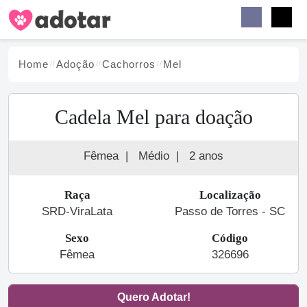
Buscar
Faceb
Instag
Menu
Home
Adoção
Cachorro
s
Mel
Cadela Mel para doação
Fêmea
|
Médio
|
2 anos
Raça
Localização
SRD-ViraLata
Passo de Torres - SC
Sexo
Código
Fêmea
326696
Quero Adotar!