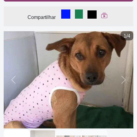
Compartilhar no Facebook
Compartilhar no WhatsA
Compartilhar
Ver Web Stor
Compartilhar
1/4
Previous
Next