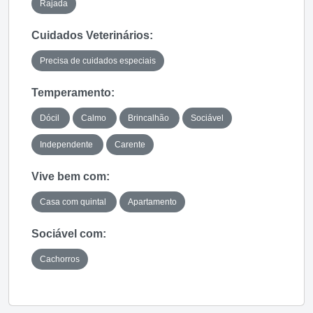
Rajada
Cuidados Veterinários:
Precisa de cuidados especiais
Temperamento:
Dócil
Calmo
Brincalhão
Sociável
Independente
Carente
Vive bem com:
Casa com quintal
Apartamento
Sociável com:
Cachorros