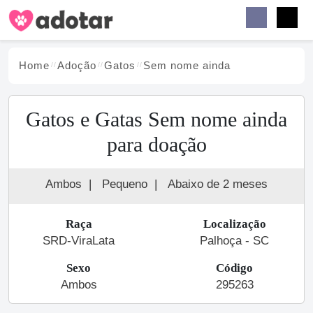
Buscar
Faceb
Instag
Menu
Home
Adoção
Gato
s
Sem nome ainda
Gatos e Gatas Sem nome ainda
para doação
Ambos
|
Pequeno
|
Abaixo de 2 meses
Raça
Localização
SRD-ViraLata
Palhoça - SC
Sexo
Código
Ambos
295263