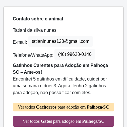
Contato sobre o animal
Tatiani da silva nunes
tatianinunes123@gmail.com
E-mail:
(48) 99628-0140
Telefone/WhatsApp:
Gatinhos Carentes para Adoção em Palhoça
SC – Ame-os!
Encontrei 5 gatinhos em dificuldade, cuidei por
uma semana e doei 3. Agora, tenho 2 gatinhos
para adoção, não posso ficar com eles.
Ver todos
Cachorros
para adoção em
Palhoça/SC
Ver todos
Gatos
para adoção em
Palhoça/SC