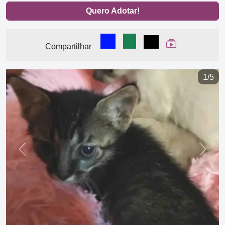
Quero Adotar!
Compartilhar no Facebook
Compartilhar no WhatsA
Compartilhar
Ver Web Stor
Compartilhar
1/5
Previous
Next