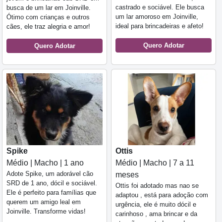
castrado e sociável. Ele busca
busca de um lar em Joinville.
um lar amoroso em Joinville,
Ótimo com crianças e outros
ideal para brincadeiras e afeto!
cães, ele traz alegria e amor!
Quero Adotar
Quero Adotar
Spike
Ottis
Médio | Macho | 1 ano
Médio | Macho | 7 a 11
Adote Spike, um adorável cão
meses
SRD de 1 ano, dócil e sociável.
Ottis foi adotado mas nao se
Ele é perfeito para famílias que
adaptou , está para adoção com
querem um amigo leal em
urgência, ele é muito dócil e
Joinville. Transforme vidas!
carinhoso , ama brincar e da