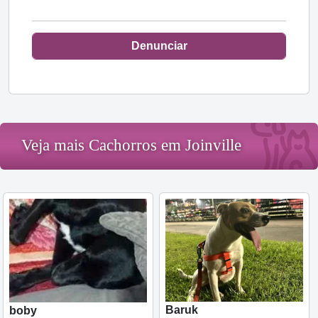
Denunciar
Veja mais Cachorros em Joinville
Baruk
boby