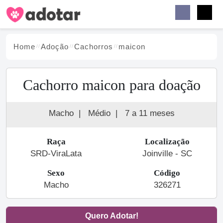
Buscar
Faceb
Instag
Menu
Home
Adoção
Cachorro
s
maicon
Cachorro maicon para doação
Macho
|
Médio
|
7 a 11 meses
Raça
Localização
SRD-ViraLata
Joinville - SC
Sexo
Código
Macho
326271
Quero Adotar!