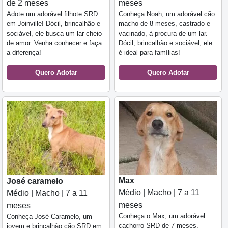
de 2 meses
meses
Adote um adorável filhote SRD
Conheça Noah, um adorável cão
em Joinville! Dócil, brincalhão e
macho de 8 meses, castrado e
sociável, ele busca um lar cheio
vacinado, à procura de um lar.
de amor. Venha conhecer e faça
Dócil, brincalhão e sociável, ele
a diferença!
é ideal para famílias!
Quero Adotar
Quero Adotar
Max
José caramelo
Médio | Macho | 7 a 11
Médio | Macho | 7 a 11
meses
meses
Conheça o Max, um adorável
Conheça José Caramelo, um
cachorro SRD de 7 meses,
jovem e brincalhão cão SRD em