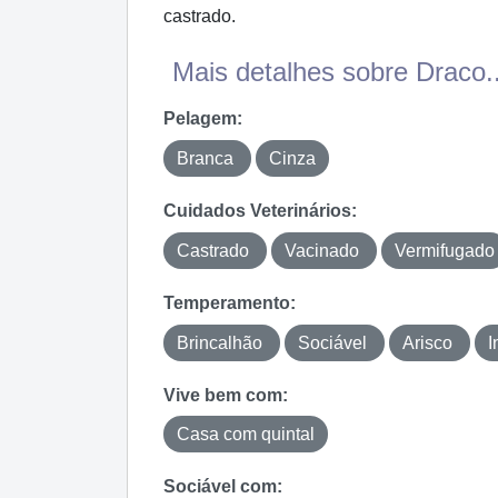
castrado.
Mais detalhes sobre Draco..
Pelagem:
Branca
Cinza
Cuidados Veterinários:
Castrado
Vacinado
Vermifugado
Temperamento:
Brincalhão
Sociável
Arisco
I
Vive bem com:
Casa com quintal
Sociável com: