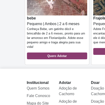
bebe
Frajol
Pequeno | Ambos | 2 a 6 meses
Pequen
Conheça Bebe, um gatinho dócil e
Adote Fr
brincalhão de 2 a 6 meses, pronto para um
encantad
lar amoroso em Florianópolis. Adote esse
ele é dó
pequeno amigo e traga alegria para sua
que mere
vida!
Quero Adotar
Institucional
Adotar
Doar
Quem Somos
Adoção de
Doação
Cachorro
Cachorr
Fale Conosco
Adoção de
Doação
Mapa do Site