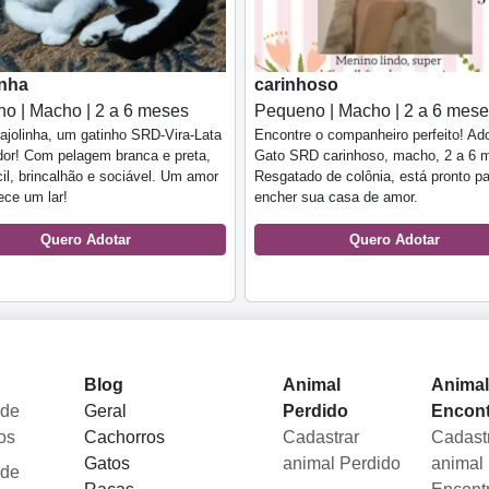
inha
carinhoso
o | Macho | 2 a 6 meses
Pequeno | Macho | 2 a 6 mes
ajolinha, um gatinho SRD-Vira-Lata
Encontre o companheiro perfeito! Ad
or! Com pelagem branca e preta,
Gato SRD carinhoso, macho, 2 a 6 
cil, brincalhão e sociável. Um amor
Resgatado de colônia, está pronto p
ce um lar!
encher sua casa de amor.
Quero Adotar
Quero Adotar
Blog
Animal
Anima
 de
Geral
Perdido
Encon
os
Cachorros
Cadastrar
Cadast
Gatos
animal Perdido
animal
 de