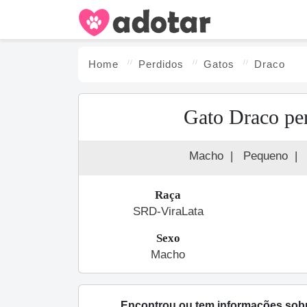
Home
Perdidos
Gato
s
Draco
Gato Draco pe
Macho
|
Pequeno
|
Raça
SRD-ViraLata
Sexo
Macho
Encontrou ou tem informações sob