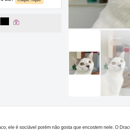
lhar no Facebook
partilhar no WhatsApp
Compartilhar
Ver Web Story
o, ele é sociável porém não gosta que encostem nele. O Drac