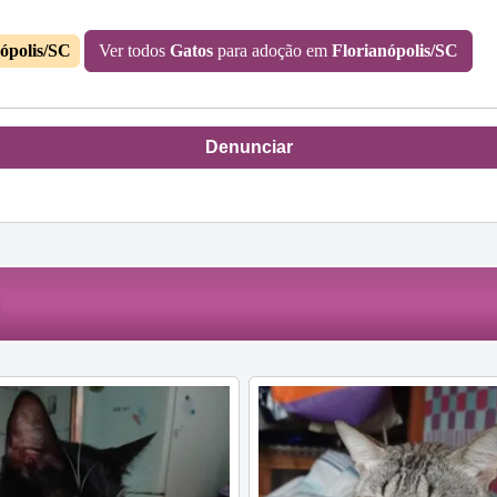
ópolis/SC
Ver todos
Gatos
para adoção em
Florianópolis/SC
Denunciar