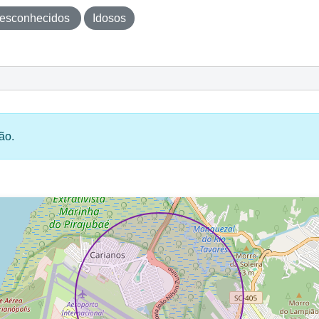
esconhecidos
Idosos
ão.