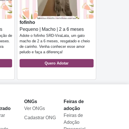
fofinho
es
Pequeno | Macho | 2 a 6 meses
oção de
Adote o fofinho SRD-ViraLata, um gato
meses.
macho de 2 a 6 meses, resgatado e cheio
ara
de carinho. Venha conhecer esse amor
peludo e faça a diferença!
Quero Adotar
l
ONGs
Feiras de
trado
Ver ONGs
adoção
rar
Feiras de
Cadastrar ONG
Adoção