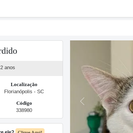
rdido
2 anos
Localização
Florianópolis - SC
Código
Previous
338980
re ele?
Clique Aqui!