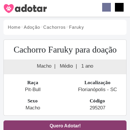
Buscar
Faceb
Instag
Menu
Home
Adoção
Cachorro
s
Faruky
Cachorro Faruky para doação
Macho
|
Médio
|
1 ano
Raça
Localização
Pit-Bull
Florianópolis - SC
Sexo
Código
Macho
295207
Quero Adotar!