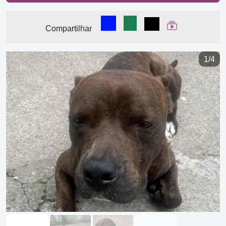
Compartilhar no Facebook
Compartilhar no WhatsA
Compartilhar
Ver Web Stor
Compartilhar
1/4
Previous
Next