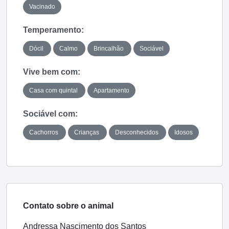
Vacinado
Temperamento:
Dócil
Calmo
Brincalhão
Sociável
Vive bem com:
Casa com quintal
Apartamento
Sociável com:
Cachorros
Crianças
Desconhecidos
Idosos
Contato sobre o animal
Andressa Nascimento dos Santos