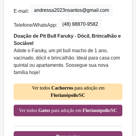
andressa2023nsantos@gmail.com
E-mail:
(48) 98870-9582
Telefone/WhatsApp:
Doação de Pit Bull Faruky - Dócil, Brincalhão e
Sociável
Adote o Faruky, um pit bull macho de 1 ano,
vacinado, dócil e brincalhão. Ideal para casa com
quintal ou apartamento. Sossegue sua nova
família hoje!
Ver todos
Cachorros
para adoção em
Florianópolis/SC
Ver todos
Gatos
para adoção em
Florianópolis/SC