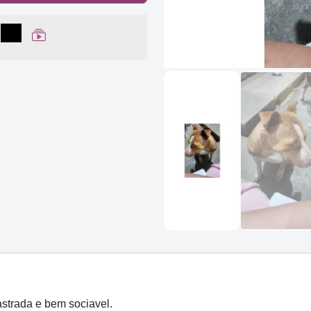
lhar no Facebook
partilhar no WhatsApp
Compartilhar
Ver Web Story
strada e bem sociavel.