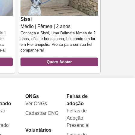
Sissi
Médio | Fêmea | 2 anos
de 1
Conheça a Sissi, uma Dálmata fêmea de 2
 um
anos, dócil e brincalhona, buscando um lar
ara
em Florianópolis. Pronta para ser sua fiel
e-a!
companheira!
Quero Adotar
l
ONGs
Feiras de
trado
Ver ONGs
adoção
rar
Feiras de
Cadastrar ONG
Adoção
rado
Presencial
Voluntários
e
Feiras de