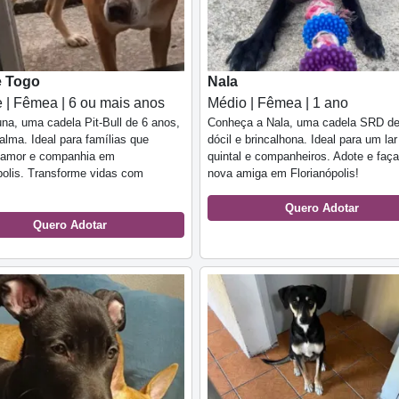
e Togo
Nala
 | Fêmea | 6 ou mais anos
Médio | Fêmea | 1 ano
na, uma cadela Pit-Bull de 6 anos,
Conheça a Nala, uma cadela SRD de
calma. Ideal para famílias que
dócil e brincalhona. Ideal para um la
amor e companhia em
quintal e companheiros. Adote e faç
polis. Transforme vidas com
nova amiga em Florianópolis!
Quero Adotar
Quero Adotar