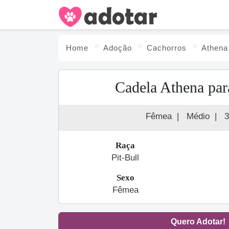
Home
Adoção
Cachorro
s
Athena
Cadela Athena par
Fêmea
|
Médio
|
3
Raça
Pit-Bull
Sexo
Fêmea
Quero Adotar!