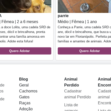
A
parrie
| Fêmea | 2 a 6 meses
Médio | Fêmea | 1 ano
 a doce Lolita, uma cadela SRD de
Conheça a Parrie, uma cadela SRD 
ses, dócil e brincalhona, pronta
ano, dócil e brincalhona, que busca
ontrar uma família amorosa em
novo lar em Florianópolis. Perfeita p
polis. Adote esta fofura!
famílias e amantes de animais. Adot
Quero Adotar
Quero Adotar
Blog
Animal
Anima
 de
Geral
Perdido
Encon
os
Cachorros
Cadastrar
Cadast
Gatos
animal Perdido
animal
 de
Raças
Encont
Lista de
Adoção
animais
Lista d