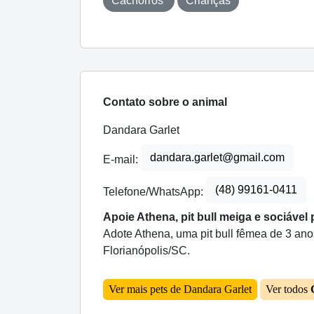
Cachorros
Crianças
Contato sobre o animal
Dandara Garlet
dandara.garlet@gmail.com
E-mail:
(48) 99161-0411
Telefone/WhatsApp:
Apoie Athena, pit bull meiga e sociáve
Adote Athena, uma pit bull fêmea de 3 anos
Florianópolis/SC.
Ver mais pets de Dandara Garlet
Ver todos