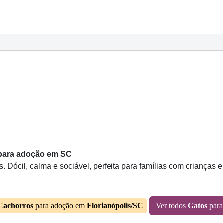
l para adoção em SC
. Dócil, calma e sociável, perfeita para famílias com crianças 
Cachorros
para adoção em
Florianópolis/SC
Ver todos
Gatos
para