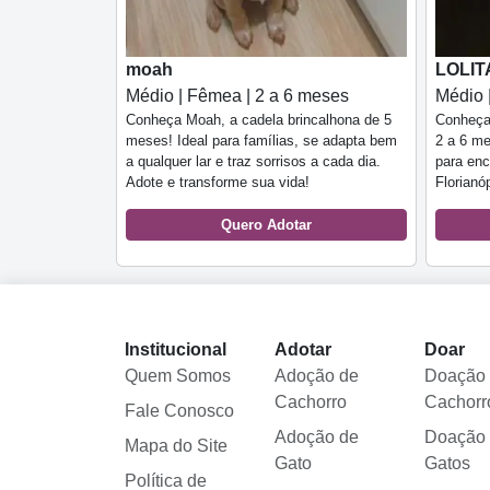
moah
LOLIT
Médio | Fêmea | 2 a 6 meses
Médio 
Conheça Moah, a cadela brincalhona de 5
Conheça
meses! Ideal para famílias, se adapta bem
2 a 6 me
a qualquer lar e traz sorrisos a cada dia.
para enc
Adote e transforme sua vida!
Florianó
Quero Adotar
Institucional
Adotar
Doar
Quem Somos
Adoção de
Doação
Cachorro
Cachorr
Fale Conosco
Adoção de
Doação
Mapa do Site
Gato
Gatos
Política de