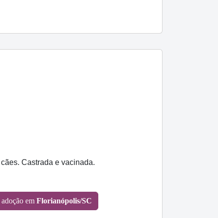
e cães. Castrada e vacinada.
 adoção em
Florianópolis/SC