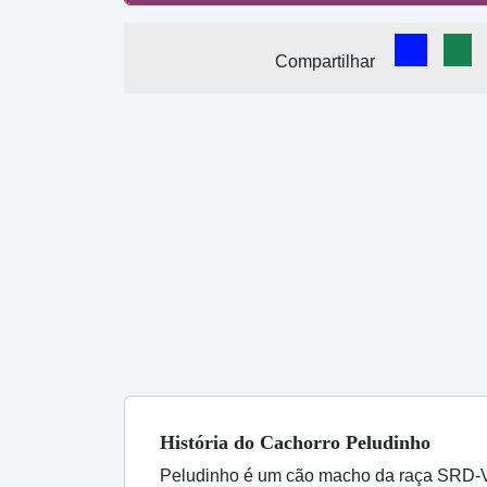
Comparti
Com
Compartilhar
História
do Cachorro
Peludinho
Peludinho é um cão macho da raça SRD-Vi