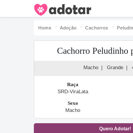
Home
Adoção
Cachorro
s
Peludi
Cachorro Peludinho 
Macho
|
Grande
|
Raça
SRD-ViraLata
Sexo
Macho
Quero Adotar!