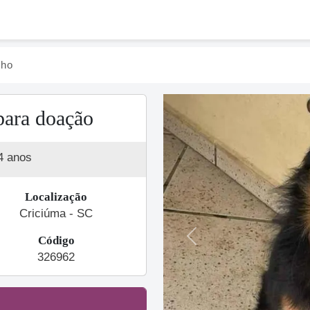
nho
para doação
4 anos
Localização
Criciúma - SC
Código
Previous
326962