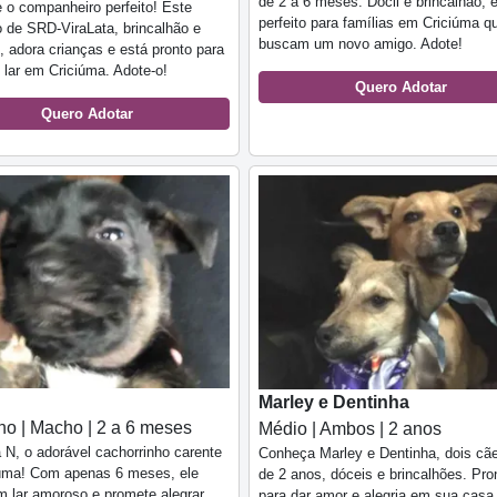
de 2 a 6 meses. Dócil e brincalhão, e
 o companheiro perfeito! Este
perfeito para famílias em Criciúma q
ho de SRD-ViraLata, brincalhão e
buscam um novo amigo. Adote!
, adora crianças e está pronto para
lar em Criciúma. Adote-o!
Quero Adotar
Quero Adotar
Marley e Dentinha
o | Macho | 2 a 6 meses
Médio | Ambos | 2 anos
N, o adorável cachorrinho carente
Conheça Marley e Dentinha, dois c
iúma! Com apenas 6 meses, ele
de 2 anos, dóceis e brincalhões. Pro
 lar amoroso e promete alegrar
para dar amor e alegria em sua cas