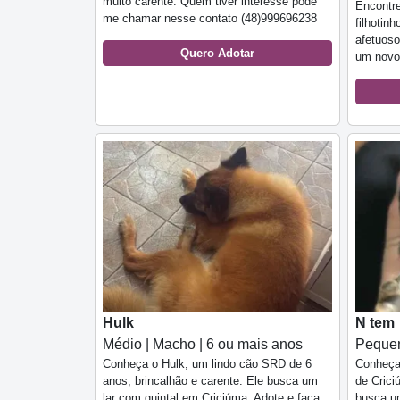
muito carente. Quem tiver interesse pode
Encontre
me chamar nesse contato (48)999696238
filhotin
afetuoso
Quero Adotar
um novo 
Hulk
N tem
Médio | Macho | 6 ou mais anos
Pequen
Conheça o Hulk, um lindo cão SRD de 6
Conheça 
anos, brincalhão e carente. Ele busca um
de Cric
lar com quintal em Criciúma. Adote e faça
busca um