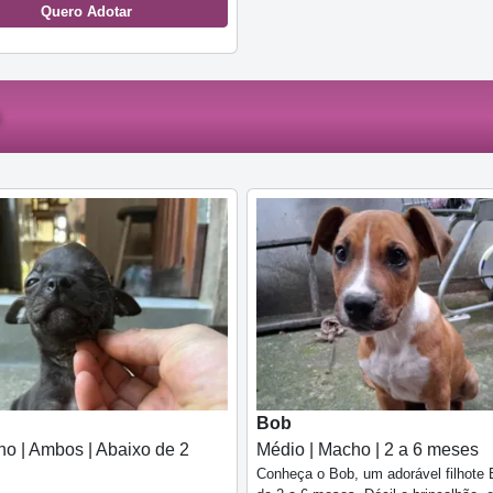
Quero Adotar
Bob
o | Ambos | Abaixo de 2
Médio | Macho | 2 a 6 meses
Conheça o Bob, um adorável filhote 