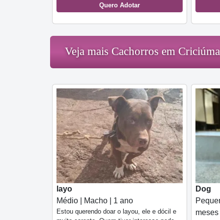
Quero Adotar
Veja mais Cachorros em Criciúma
layo
Dog
Médio | Macho | 1 ano
Pequen
Estou querendo doar o layou, ele e dócil e
meses