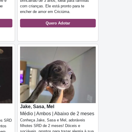
le é
brincalhão de 3 anos, ideal para famílias
ue
com crianças. Ele está pronto para te
encher de amor em Criciúma.
Quero Adotar
Jake, Sasa, Mel
Médio | Ambos | Abaixo de 2 meses
Conheça Jake, Sasa e Mel, adoráveis
ães SRD
filhotes SRD de 2 meses! Dóceis e
ntos
sociáveis, prontos para trazer alegria à sua
a em