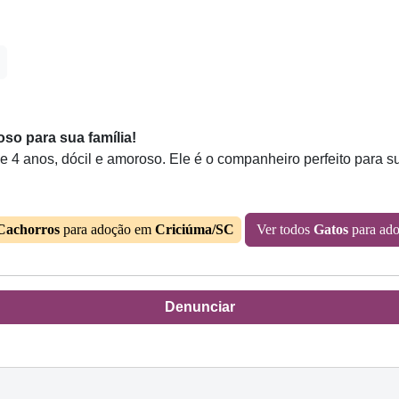
so para sua família!
 4 anos, dócil e amoroso. Ele é o companheiro perfeito para 
Cachorros
para adoção em
Criciúma/SC
Ver todos
Gatos
para ad
Denunciar