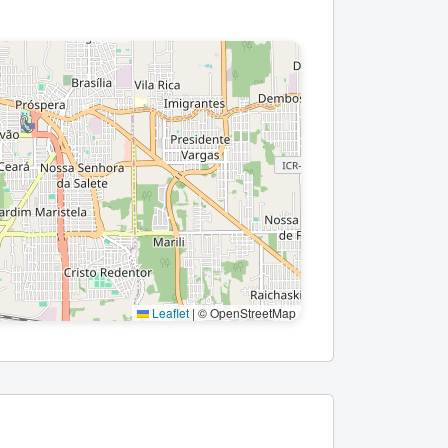
Leaflet
|
© OpenStreetMap