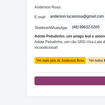
Anderson Rosa
anderson.lucasrosa@gmail.com
E-mail:
(48) 99632-0205
Telefone/WhatsApp:
Adote Peludinho, um amigo leal e amoro
Adote Peludinho, um cão SRD-Vira-Lata de
incondicional!
Ver mais pets de Anderson Rosa
Ver todos