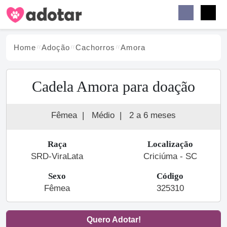
Buscar
Faceb
Instag
Menu
Home
Adoção
Cachorro
s
Amora
Cadela Amora para doação
Fêmea
|
Médio
|
2 a 6 meses
Raça
Localização
SRD-ViraLata
Criciúma - SC
Sexo
Código
Fêmea
325310
Quero Adotar!