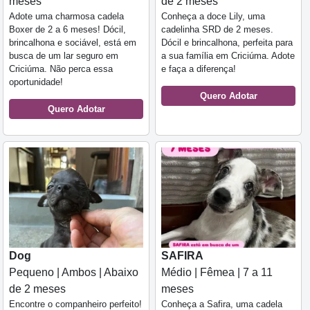
meses
de 2 meses
Adote uma charmosa cadela
Conheça a doce Lily, uma
Boxer de 2 a 6 meses! Dócil,
cadelinha SRD de 2 meses.
brincalhona e sociável, está em
Dócil e brincalhona, perfeita para
busca de um lar seguro em
a sua família em Criciúma. Adote
Criciúma. Não perca essa
e faça a diferença!
oportunidade!
Quero Adotar
Quero Adotar
Dog
SAFIRA
Pequeno | Ambos | Abaixo
Médio | Fêmea | 7 a 11
de 2 meses
meses
Encontre o companheiro perfeito!
Conheça a Safira, uma cadela