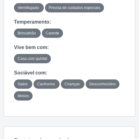
Vermifugado
Precisa de cuidados especiais
Temperamento:
Brincalhão
Carente
Vive bem com:
Casa com quintal
Sociável com:
Gatos
Cachorros
Crianças
Desconhecidos
Idosos