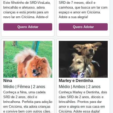
Este filhotinho de SRD-ViraLata,
SRD de 7 meses, dócil e
brincalhão e afetuoso, adora
carinhosa, que busca um lar com
crianças e está pronto para um
espaço e amor em Criciúma.
novo lar em Criciúma. Adote-o!
Adote a sua alegria!
Quero Adotar
Quero Adotar
Nina
Marley e Dentinha
Médio | Fêmea | 2 anos
Médio | Ambos | 2 anos
Conheça a Nina, uma cadela
Conheça Marley e Dentinha, dois
SRD de 2 anos, dócil e
cães SRD de 2 anos, dóceis e
brincalhona. Perfeita para adoção
brincalhões. Prontos para dar
em Criciúma, ela adora crianças
amor e alegria em sua casa em
e convive bem com outros cães.
Criciúma. Adote essa dupla!