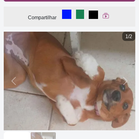
Compartilhar no Facebook
Compartilhar no WhatsA
Compartilhar
Ver Web Stor
Compartilhar
1/2
Previous
Next