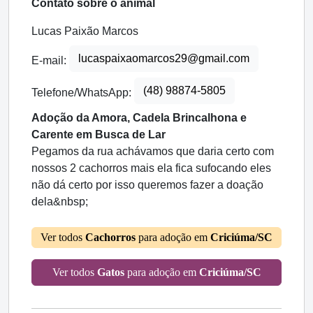
Contato sobre o animal
Lucas Paixão Marcos
lucaspaixaomarcos29@gmail.com
E-mail:
(48) 98874-5805
Telefone/WhatsApp:
Adoção da Amora, Cadela Brincalhona e
Carente em Busca de Lar
Pegamos da rua achávamos que daria certo com
nossos 2 cachorros mais ela fica sufocando eles
não dá certo por isso queremos fazer a doação
dela&nbsp;
Ver todos
Cachorros
para adoção em
Criciúma/SC
Ver todos
Gatos
para adoção em
Criciúma/SC