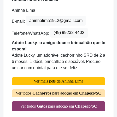
Aninha Lima
aninhalima1912@gmail.com
E-mail:
(49) 99232-4402
Telefone/WhatsApp:
Adote Lucky: o amigo doce e brincalhão que te
espera!
Adote Lucky, um adorável cachorrinho SRD de 2 a
6 meses! É dócil, brincalhão e sociável. Procuro
um lar com quintal para ele ser feliz.
Ver mais pets de Aninha Lima
Ver todos
Cachorros
para adoção em
Chapecó/SC
Ver todos
Gatos
para adoção em
Chapecó/SC