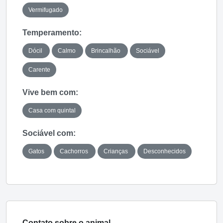
Vermifugado
Temperamento:
Dócil
Calmo
Brincalhão
Sociável
Carente
Vive bem com:
Casa com quintal
Sociável com:
Gatos
Cachorros
Crianças
Desconhecidos
Contato sobre o animal