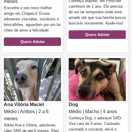
Conheça Maylon, um Pinscher
meses
carinhoso de 1 ano. Ele precisa
Encontre o seu novo melhor
de um lar temporário onde será
amigo em Chapecó! Esses
amado até que sua família possa
adoráveis vira-latas, sociáveis e
buscá-lo novamente. Ajude-nos!
brincalhões, aguardam por um lar
cheio de amor e felicidade.
Quero Adotar
Quero Adotar
Ana Vitória Maciel
Dog
Médio | Ambos | 2 a 6
Médio | Macho | 4 anos
Conheça Dog, o adorável SRD-
meses
Vira Lata de 4 anos. Castrado,
Adote Ana e Vitória, adoráveis
vacinado e sociável, ele é o
cães SRD de até 6 meses. Eles