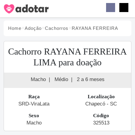
Buscar
Faceb
Instag
Menu
Home
Adoção
Cachorro
s
RAYANA FERREIRA
Cachorro RAYANA FERREIRA
LIMA para doação
Macho
|
Médio
|
2 a 6 meses
Raça
Localização
SRD-ViraLata
Chapecó - SC
Sexo
Código
Macho
325513