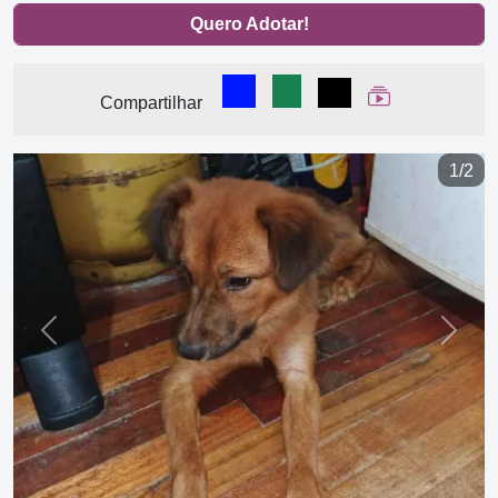
Quero Adotar!
Compartilhar no Facebook
Compartilhar no WhatsA
Compartilhar
Ver Web Stor
Compartilhar
1/2
Previous
Next