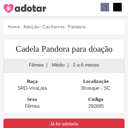
Buscar
Faceb
Instag
Menu
Home
Adoção
Cachorro
s
Pandora
Cadela Pandora para doação
Fêmea
|
Médio
|
2 a 6 meses
Raça
Localização
SRD-ViraLata
Brusque - SC
Sexo
Código
Fêmea
292695
Já foi adotada