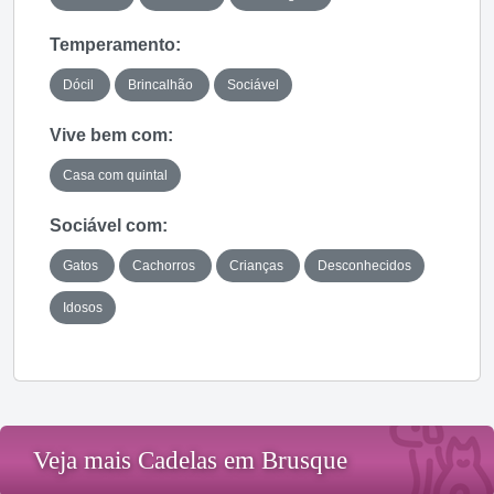
Temperamento:
Dócil
Brincalhão
Sociável
Vive bem com:
Casa com quintal
Sociável com:
Gatos
Cachorros
Crianças
Desconhecidos
Idosos
Veja mais Cadelas em Brusque