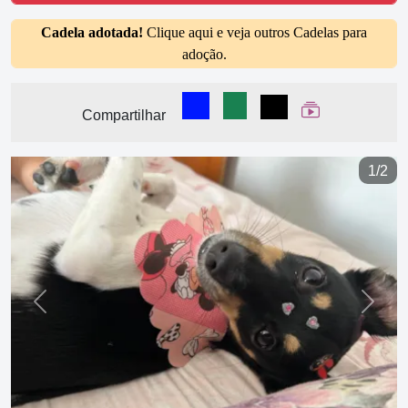
Cadela adotada!
Clique aqui e veja outros Cadelas para
adoção.
Compartilhar no Facebook
Compartilhar no WhatsA
Compartilhar
Ver Web Stor
Compartilhar
1/2
Previous
Next