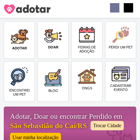
Buscar
Faceb
Instag
Menu
DOAR
PERDI UM PET
FEIRAS DE
ADOTAR
ADOÇÃO
CADASTRAR
ONGS
EVENTO
ENCONTREI
BLOG
UM PET
Adotar, Doar ou encontrar Perdido em
São Sebastião do Caí/RS
Trocar Cidade
Usar minha localização