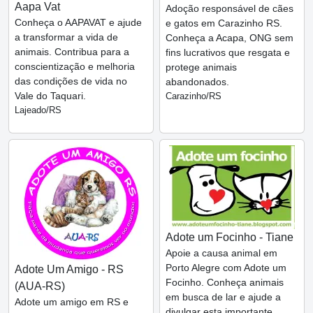
Aapa Vat
Adoção responsável de cães
Conheça o AAPAVAT e ajude
e gatos em Carazinho RS.
a transformar a vida de
Conheça a Acapa, ONG sem
animais. Contribua para a
fins lucrativos que resgata e
conscientização e melhoria
protege animais
das condições de vida no
abandonados.
Vale do Taquari.
Carazinho/RS
Lajeado/RS
Adote um Focinho - Tiane
Apoie a causa animal em
Porto Alegre com Adote um
Adote Um Amigo - RS
Focinho. Conheça animais
(AUA-RS)
em busca de lar e ajude a
Adote um amigo em RS e
divulgar esta importante