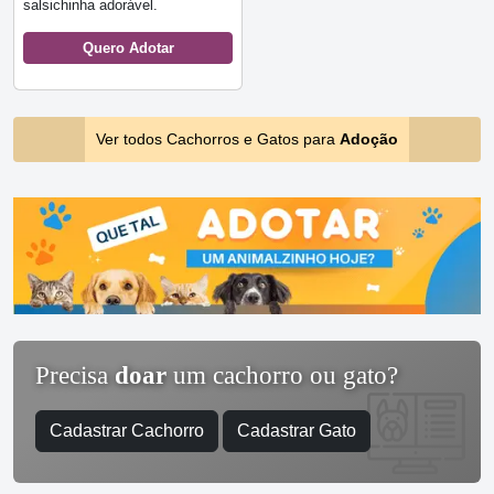
salsichinha adorável.
Quero Adotar
Ver todos Cachorros e Gatos para
Adoção
Precisa
doar
um cachorro ou gato?
Cadastrar Cachorro
Cadastrar Gato