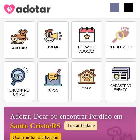
Buscar
Faceb
Instag
Menu
DOAR
PERDI UM PET
FEIRAS DE
ADOTAR
ADOÇÃO
CADASTRAR
ONGS
EVENTO
ENCONTREI
BLOG
UM PET
Adotar, Doar ou encontrar Perdido em
Santo Cristo/RS
Trocar Cidade
Usar minha localização