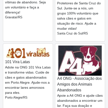
vítimas de abandono. Seja
Protetores de Santa Cruz do
um voluntário e faça a
Sul. Junte-se a nós, um
diferença!
grupo 100% voluntário que
Gravataí/RS
salva cães e gatos em
situação de risco. Ajude a
mudar vidas!
Santa Cruz do Sul/RS
101 Vira Latas
Adote na ONG 101 Vira Latas
e transforme vidas. Cuide de
cães e gatos abandonados
A4 ONG - Associação dos
em Porto Alegre. Ajude-nos a
Amigos dos Animais
encontrar lares amorosos
Abandonados
para eles.
Apoie a A4 ONG e ajude cães
Porto Alegre/RS
abandonados a encontrar um
lar. Faça sua doação e