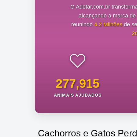
O Adotar.com.br transform
alcançando a marca d
reunindo
4.2 Milhões
de se
2
277,915
ANIMAIS AJUDADOS
Cachorros e Gatos Perd