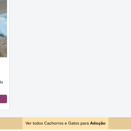
da
Ver todos Cachorros e Gatos para
Adoção