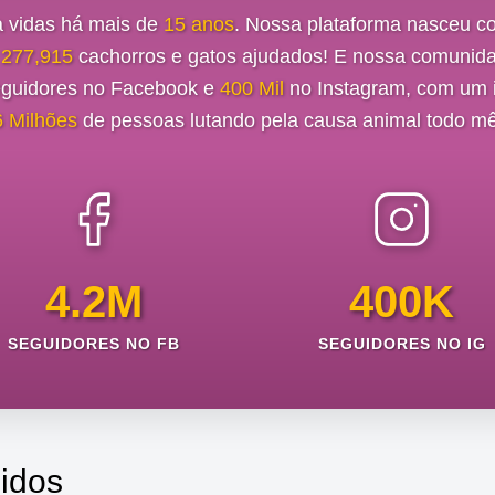
a vidas há mais de
15 anos
. Nossa plataforma nasceu c
e
277,915
cachorros e gatos ajudados! E nossa comunida
guidores no Facebook e
400 Mil
no Instagram, com um i
6 Milhões
de pessoas lutando pela causa animal todo mê
4.2M
400K
SEGUIDORES NO FB
SEGUIDORES NO IG
idos