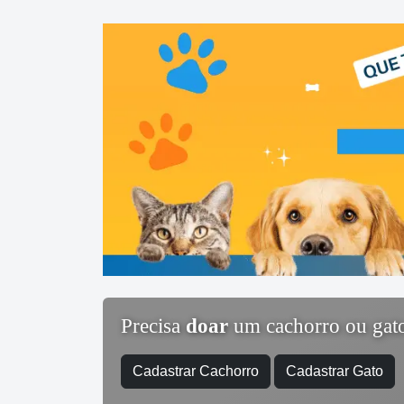
Precisa
doar
um cachorro ou gat
Cadastrar Cachorro
Cadastrar Gato