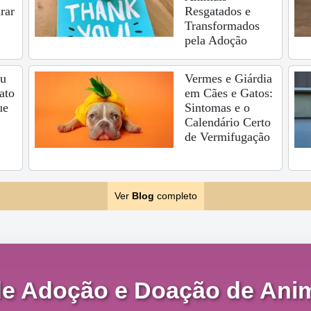
rar
Resgatados e
Transformados
pela Adoção
eu
Vermes e Giárdia
ato
em Cães e Gatos:
ue
Sintomas e o
Calendário Certo
de Vermifugação
Ver
Blog
completo
de Adoção e Doação de Anim