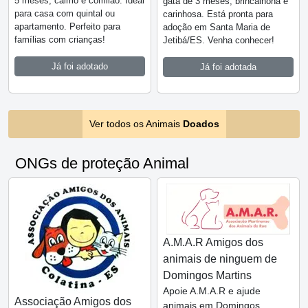
5 meses, calmo e comilão. Ideal
gata de 3 meses, brincalhona e
para casa com quintal ou
carinhosa. Está pronta para
apartamento. Perfeito para
adoção em Santa Maria de
famílias com crianças!
Jetibá/ES. Venha conhecer!
Já foi adotado
Já foi adotada
Ver todos os Animais
Doados
ONGs de proteção Animal
A.M.A.R Amigos dos
animais de ninguem de
Domingos Martins
Apoie A.M.A.R e ajude
Associação Amigos dos
animais em Domingos