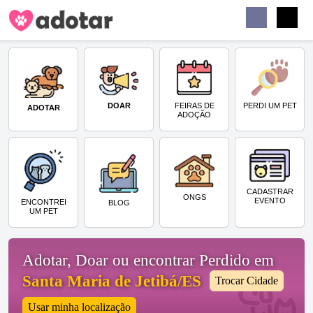
Buscar
Faceb
Instag
Menu
DOAR
PERDI UM PET
FEIRAS DE
ADOTAR
ADOÇÃO
CADASTRAR
ONGS
EVENTO
ENCONTREI
BLOG
UM PET
Adotar, Doar ou encontrar Perdido em
Santa Maria de Jetibá/ES
Trocar Cidade
Usar minha localização