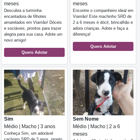
meses
meses
Descubra a turminha
Encontre o companheiro ideal em
encantadora de filhotes
Viamão! Este machinho SRD de
amarelados em Viamão! Dóceis
2 a 6 meses é dócil, brincalhão e
e sociáveis, prontos para trazer
adora crianças. Adote e faça a
alegria para sua casa. Adote um
diferença!
novo amigo!
Quero Adotar
Quero Adotar
Sim
Sem Nome
Médio | Macho | 3 anos
Médio | Macho | 2 a 6
Conheça Sim, um adorável
meses
cachorro SRD de 3 anos, pronto