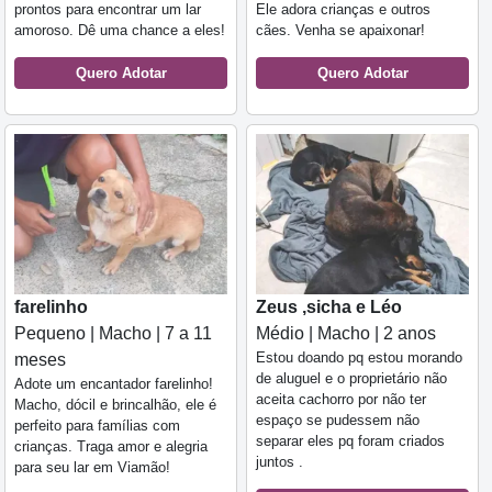
prontos para encontrar um lar
Ele adora crianças e outros
amoroso. Dê uma chance a eles!
cães. Venha se apaixonar!
Quero Adotar
Quero Adotar
farelinho
Zeus ,sicha e Léo
Pequeno | Macho | 7 a 11
Médio | Macho | 2 anos
Estou doando pq estou morando
meses
de aluguel e o proprietário não
Adote um encantador farelinho!
aceita cachorro por não ter
Macho, dócil e brincalhão, ele é
espaço se pudessem não
perfeito para famílias com
separar eles pq foram criados
crianças. Traga amor e alegria
juntos .
para seu lar em Viamão!