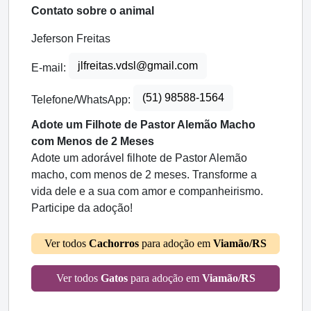
Contato sobre o animal
Jeferson Freitas
jlfreitas.vdsl@gmail.com
E-mail:
(51) 98588-1564
Telefone/WhatsApp:
Adote um Filhote de Pastor Alemão Macho
com Menos de 2 Meses
Adote um adorável filhote de Pastor Alemão
macho, com menos de 2 meses. Transforme a
vida dele e a sua com amor e companheirismo.
Participe da adoção!
Ver todos
Cachorros
para adoção em
Viamão/RS
Ver todos
Gatos
para adoção em
Viamão/RS