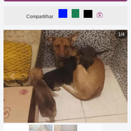
Compartilhar no Facebook
Compartilhar no WhatsA
Compartilhar
Ver Web Stor
Compartilhar
1/4
Previous
Next