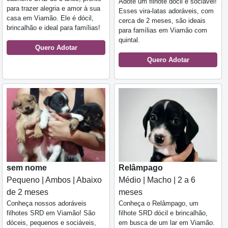
Adote um filhote dócil e sociável!
para trazer alegria e amor à sua
Esses vira-latas adoráveis, com
casa em Viamão. Ele é dócil,
cerca de 2 meses, são ideais
brincalhão e ideal para famílias!
para famílias em Viamão com
quintal.
Quero Adotar
Quero Adotar
sem nome
Relâmpago
Pequeno | Ambos | Abaixo
Médio | Macho | 2 a 6
de 2 meses
meses
Conheça nossos adoráveis
Conheça o Relâmpago, um
filhotes SRD em Viamão! São
filhote SRD dócil e brincalhão,
dóceis, pequenos e sociáveis,
em busca de um lar em Viamão.