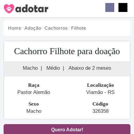
Buscar
Faceb
Instag
Menu
Home
Adoção
Cachorro
s
Filhote
Cachorro Filhote para doação
Macho
|
Médio
|
Abaixo de 2 meses
Raça
Localização
Pastor Alemão
Viamão - RS
Sexo
Código
Macho
326358
Quero Adotar!