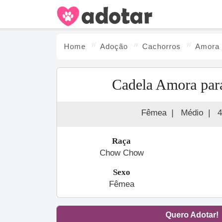
Home
Adoção
Cachorro
s
Amora
Cadela Amora par
Fêmea
|
Médio
|
4
Raça
Chow Chow
Sexo
Fêmea
Quero Adotar!