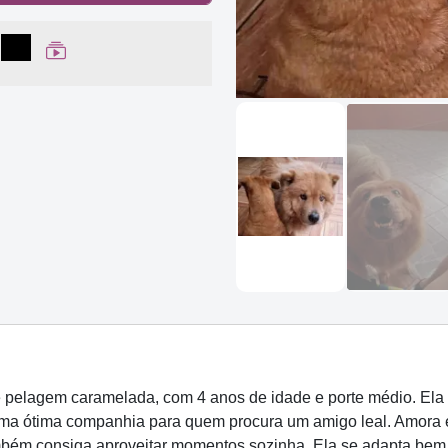
lhar no Facebook
partilhar no WhatsApp
Compartilhar
Ver Web Story
elagem caramelada, com 4 anos de idade e porte médio. Ela 
ma ótima companhia para quem procura um amigo leal. Amora é 
m consiga aproveitar momentos sozinha. Ela se adapta bem a 