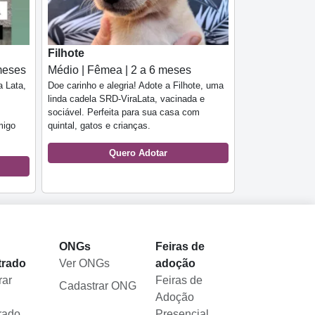
Filhote
meses
Médio | Fêmea | 2 a 6 meses
a Lata,
Doe carinho e alegria! Adote a Filhote, uma
linda cadela SRD-ViraLata, vacinada e
sociável. Perfeita para sua casa com
migo
quintal, gatos e crianças.
Quero Adotar
l
ONGs
Feiras de
trado
Ver ONGs
adoção
rar
Feiras de
Cadastrar ONG
Adoção
rado
Presencial