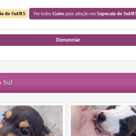
ia do Sul/RS
Ver todos
Gatos
para adoção em
Sapucaia do Sul/R
Denunciar
o Sul