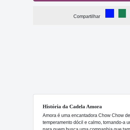
Comparti
Com
Compartilhar
História
da Cadela
Amora
Amora é uma encantadora Chow Chow de p
temperamento dócil e calmo, tornando-a u
para quem busca uma companhia que també