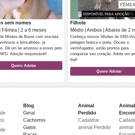
tes sem nomes
Filhote
| Fêmea | 2 a 6 meses
Médio | Ambos | Abaixo de 2 
e filhotes de Boxer com vira-lata.
Conheça nossos filhotes de SRD-Vir
rinhosos e brincalhões, já
pelagem branca e preta. Dóceis e
s. Dê um lar amoroso a esses pets
vermifugados, estão prontos para
 M/G. Adoção responsável!
conquistar seu coração. Adote um a
leal!
Quero Adotar
Quero Adotar
Blog
Animal
Anima
 de
Geral
Perdido
Encon
os
Cachorros
Cadastrar
Cadast
Gatos
animal Perdido
animal
 de
Raças
Encont