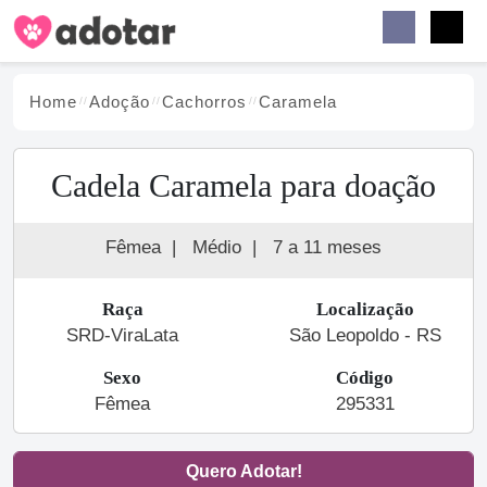
Buscar
Faceb
Instag
Menu
Home
Adoção
Cachorro
s
Caramela
Cadela Caramela para doação
Fêmea
|
Médio
|
7 a 11 meses
Raça
Localização
SRD-ViraLata
São Leopoldo - RS
Sexo
Código
Fêmea
295331
Quero Adotar!