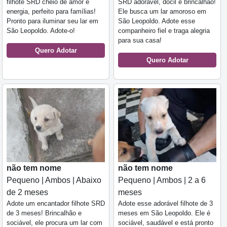
filhote SRD cheio de amor e
SRD adorável, dócil e brincalhão!
energia, perfeito para famílias!
Ele busca um lar amoroso em
Pronto para iluminar seu lar em
São Leopoldo. Adote esse
São Leopoldo. Adote-o!
companheiro fiel e traga alegria
para sua casa!
Quero Adotar
Quero Adotar
não tem nome
não tem nome
Pequeno | Ambos | Abaixo
Pequeno | Ambos | 2 a 6
de 2 meses
meses
Adote um encantador filhote SRD
Adote esse adorável filhote de 3
de 3 meses! Brincalhão e
meses em São Leopoldo. Ele é
sociável, ele procura um lar com
sociável, saudável e está pronto