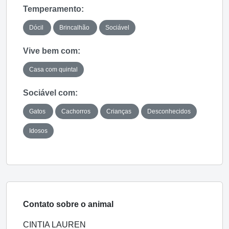
Temperamento:
Dócil
Brincalhão
Sociável
Vive bem com:
Casa com quintal
Sociável com:
Gatos
Cachorros
Crianças
Desconhecidos
Idosos
Contato sobre o animal
CINTIA LAUREN