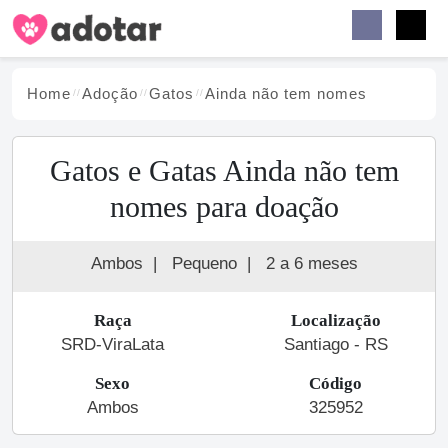
Buscar
Faceb
Instag
Menu
Home
Adoção
Gato
s
Ainda não tem nomes
Gatos e Gatas Ainda não tem
nomes para doação
Ambos
|
Pequeno
|
2 a 6 meses
Raça
Localização
SRD-ViraLata
Santiago - RS
Sexo
Código
Ambos
325952