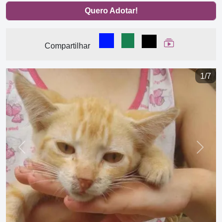
Quero Adotar!
Compartilhar no Facebook
Compartilhar no WhatsA
Compartilhar
Ver Web Stor
Compartilhar
1/7
Previous
Next