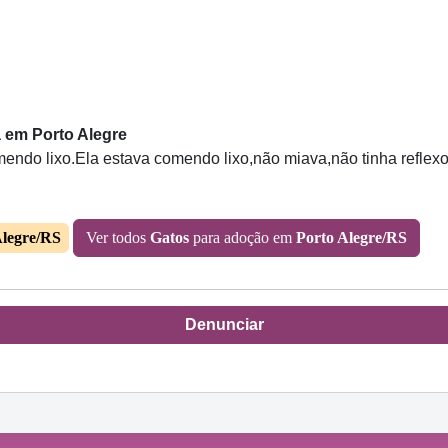
 em Porto Alegre
omendo lixo.Ela estava comendo lixo,não miava,não tinha refle
Alegre/RS
Ver todos
Gatos
para adoção em
Porto Alegre/RS
Denunciar