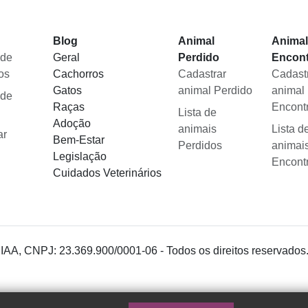
Blog
Animal
Anima
 de
Geral
Perdido
Encon
os
Cachorros
Cadastrar
Cadast
Gatos
animal Perdido
animal
 de
Raças
Encont
Lista de
Adoção
animais
Lista d
ar
Bem-Estar
Perdidos
animai
Legislação
Encont
Cuidados Veterinários
 IAA, CNPJ: 23.369.900/0001-06 - Todos os direitos reservados