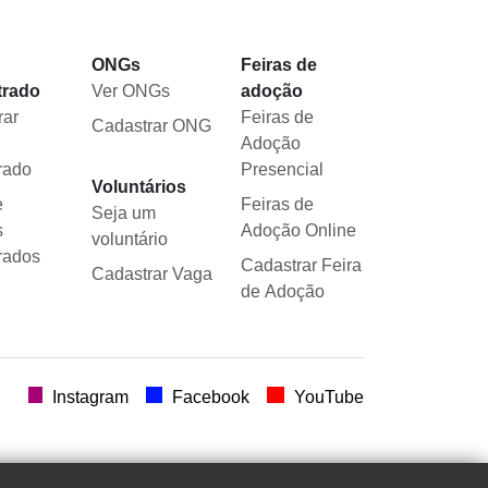
l
ONGs
Feiras de
trado
Ver ONGs
adoção
rar
Feiras de
Cadastrar ONG
Adoção
rado
Presencial
Voluntários
e
Feiras de
Seja um
s
Adoção Online
voluntário
rados
Cadastrar Feira
Cadastrar Vaga
de Adoção
.
Instagram
Facebook
YouTube