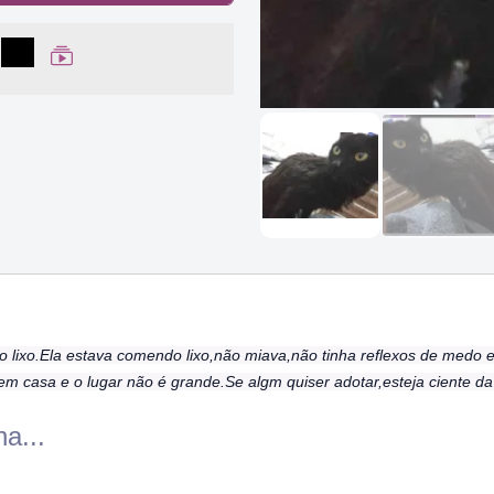
lhar no Facebook
partilhar no WhatsApp
Compartilhar
Ver Web Story
do lixo.Ela estava comendo lixo,não miava,não tinha reflexos de medo 
m casa e o lugar não é grande.Se algm quiser adotar,esteja ciente da
a...