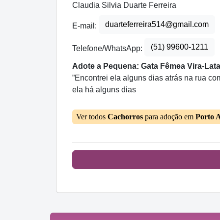
Claudia Silvia Duarte Ferreira
duarteferreira514@gmail.com
E-mail:
(51) 99600-1211
Telefone/WhatsApp:
Adote a Pequena: Gata Fêmea Vira-Lata
”Encontrei ela alguns dias atrás na rua c
ela há alguns dias
Ver todos
Cachorros
para adoção em
Porto 