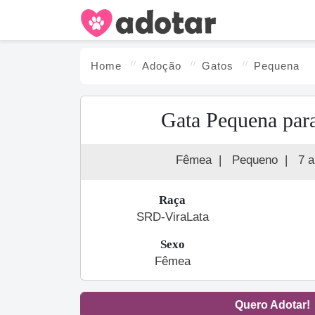
Home
Adoção
Gato
s
Pequena
Gata Pequena par
Fêmea
|
Pequeno
|
7 
Raça
SRD-ViraLata
Sexo
Fêmea
Quero Adotar!