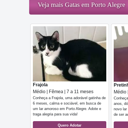
Veja mais Gatas em Porto Alegre
Frajola
Pretin
Médio | Fêmea | 7 a 11 meses
Médio 
Conheça a Frajola, uma adorável gatinha de
Conheça
6 meses, calma e sociável, em busca de
anos, dó
um lar amoroso em Porto Alegre. Adote e
novo lar
traga alegria para sua vida!
de ser a
Quero Adotar