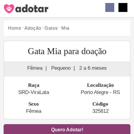
Buscar
Faceb
Instag
Menu
Home
Adoção
Gato
s
Mia
Gata Mia para doação
Fêmea
|
Pequeno
|
2 a 6 meses
Raça
Localização
SRD-ViraLata
Porto Alegre - RS
Sexo
Código
Fêmea
325812
Quero Adotar!