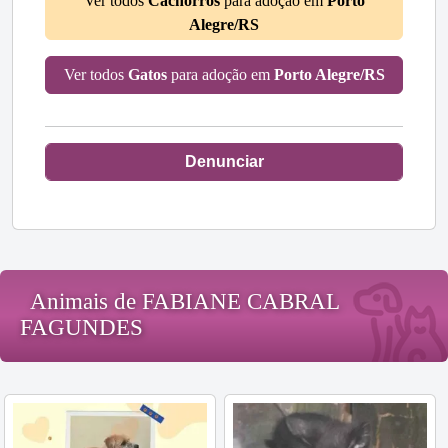
Ver todos
Cachorros
para adoção em
Porto
Alegre/RS
Ver todos
Gatos
para adoção em
Porto Alegre/RS
Denunciar
Animais de FABIANE CABRAL
FAGUNDES