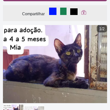
Compartilhar no Facebook
Compartilhar no WhatsA
Compartilhar
Ver Web Stor
Compartilhar
1/2
Previous
Next