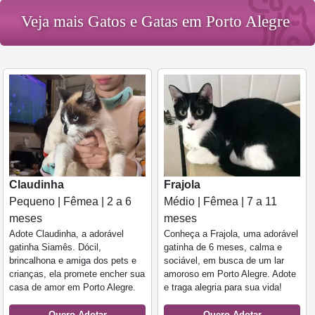
Veja mais Gatos e Gatas em Porto Alegre
Claudinha
Frajola
Pequeno | Fêmea | 2 a 6
Médio | Fêmea | 7 a 11
meses
meses
Adote Claudinha, a adorável
Conheça a Frajola, uma adorável
gatinha Siamês. Dócil,
gatinha de 6 meses, calma e
brincalhona e amiga dos pets e
sociável, em busca de um lar
crianças, ela promete encher sua
amoroso em Porto Alegre. Adote
casa de amor em Porto Alegre.
e traga alegria para sua vida!
Quero Adotar
Quero Adotar