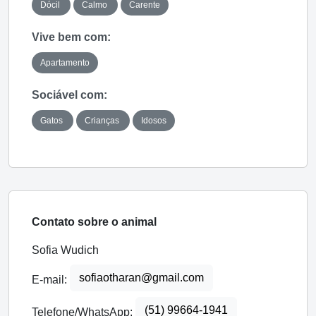
Dócil
Calmo
Carente
Vive bem com:
Apartamento
Sociável com:
Gatos
Crianças
Idosos
Contato sobre o animal
Sofia Wudich
sofiaotharan@gmail.com
E-mail:
(51) 99664-1941
Telefone/WhatsApp: