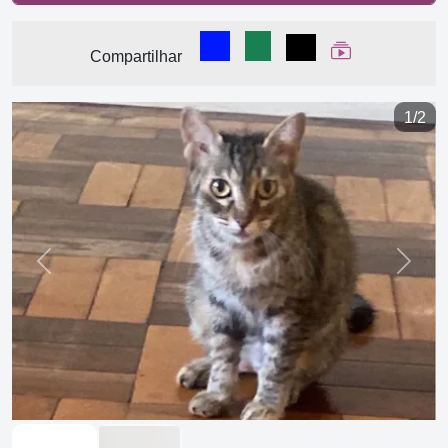
Compartilhar no Facebook
Compartilhar no WhatsA
Compartilhar
Ver Web Stor
Compartilhar
1/2
Previous
Next