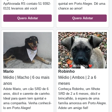
ApAlvorada RS contato 51 9392-
quintal em Porto Alegre. Dê uma
0131 levamos até você
chance ao amor!
Quero Adotar
Quero Adotar
Mario
Robinho
Médio | Macho | 6 ou mais
Médio | Ambos | 2 a 6
anos
meses
Adote Mario, um cão SRD de 6
Conheça Robinho, um filhote
anos, dócil e carente de carinho.
SRD de 2 a 6 meses, dócil e
Ideal para quem tem quintal e
brincalhão, à espera de uma
ama companhia. Venha conhecê-
família amorosa em Porto Alegre.
lo em Porto Alegre!
Adote um amigo fiel!