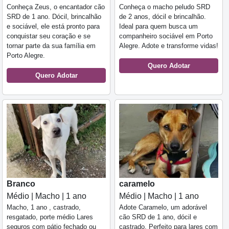
Conheça Zeus, o encantador cão
Conheça o macho peludo SRD
SRD de 1 ano. Dócil, brincalhão
de 2 anos, dócil e brincalhão.
e sociável, ele está pronto para
Ideal para quem busca um
conquistar seu coração e se
companheiro sociável em Porto
tornar parte da sua família em
Alegre. Adote e transforme vidas!
Porto Alegre.
Quero Adotar
Quero Adotar
Branco
caramelo
Médio | Macho | 1 ano
Médio | Macho | 1 ano
Macho, 1 ano , castrado,
Adote Caramelo, um adorável
resgatado, porte médio Lares
cão SRD de 1 ano, dócil e
seguros com pátio fechado ou
castrado. Perfeito para lares com