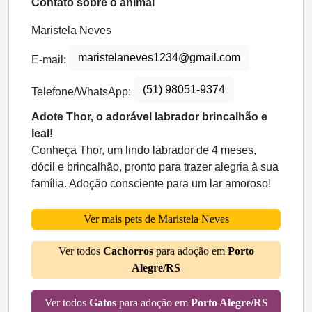
Contato sobre o animal
Maristela Neves
maristelaneves1234@gmail.com
E-mail:
(51) 98051-9374
Telefone/WhatsApp:
Adote Thor, o adorável labrador brincalhão e
leal!
Conheça Thor, um lindo labrador de 4 meses,
dócil e brincalhão, pronto para trazer alegria à sua
família. Adoção consciente para um lar amoroso!
Ver mais pets de Maristela Neves
Ver todos
Cachorros
para adoção em
Porto
Alegre/RS
Ver todos
Gatos
para adoção em
Porto Alegre/RS