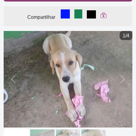
Compartilhar no Facebook
Compartilhar no WhatsA
Compartilhar
Ver Web Stor
Compartilhar
1/4
Previous
Next