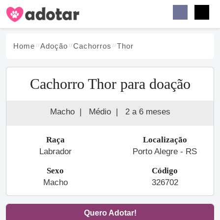
Buscar
Faceb
Instag
Menu
Home
Adoção
Cachorro
s
Thor
Cachorro Thor para doação
Macho
|
Médio
|
2 a 6 meses
Raça
Localização
Labrador
Porto Alegre - RS
Sexo
Código
Macho
326702
Quero Adotar!