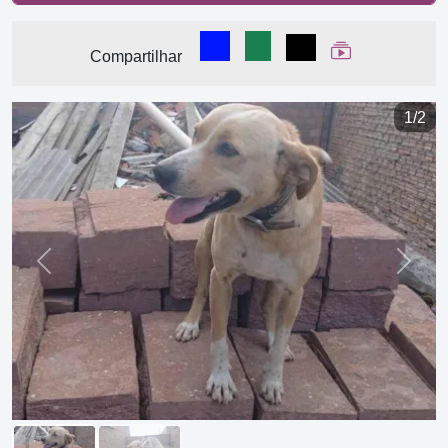
Compartilhar no Facebook
Compartilhar no WhatsA
Compartilhar
Ver Web Stor
Compartilhar
1/2
Previous
Next