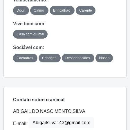
Dócil
Calmo
Brincalhão
Carente
Vive bem com:
Casa com quintal
Sociável com:
Cachorros
Crianças
Desconhecidos
Idosos
Contato sobre o animal
ABIGAIL DO NASCIMENTO SILVA
Abigailsilva143@gmail.com
E-mail: