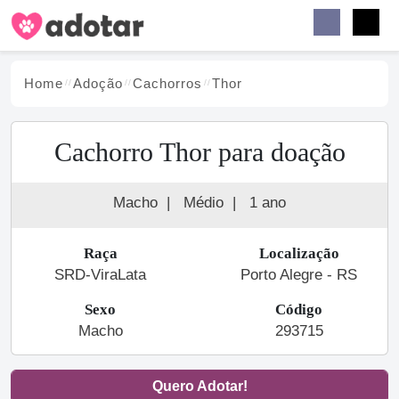
Buscar
Faceb
Instag
Menu
Home
Adoção
Cachorro
s
Thor
Cachorro Thor para doação
Macho
|
Médio
|
1 ano
Raça
Localização
SRD-ViraLata
Porto Alegre - RS
Sexo
Código
Macho
293715
Quero Adotar!