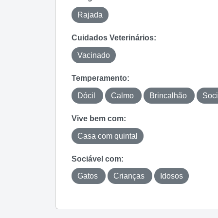
Rajada
Cuidados Veterinários:
Vacinado
Temperamento:
Dócil
Calmo
Brincalhão
Soci
Vive bem com:
Casa com quintal
Sociável com:
Gatos
Crianças
Idosos