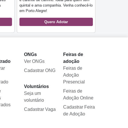
a
quintal e ama companhia. Venha conhecê-lo
em Porto Alegre!
Quero Adotar
l
ONGs
Feiras de
trado
Ver ONGs
adoção
rar
Feiras de
Cadastrar ONG
Adoção
rado
Presencial
Voluntários
e
Feiras de
Seja um
s
Adoção Online
voluntário
rados
Cadastrar Feira
Cadastrar Vaga
de Adoção