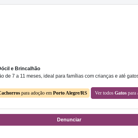
ócil e Brincalhão
o de 7 a 11 meses, ideal para famílias com crianças e até gat
Cachorros
para adoção em
Porto Alegre/RS
Ver todos
Gatos
para
Denunciar