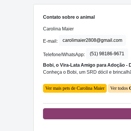
Contato sobre o animal
Carolina Maier
carolimaier2808@gmail.com
E-mail:
(51) 98186-9671
Telefone/WhatsApp:
Bobi, o Vira-Lata Amigo para Adoção - D
Conheça o Bobi, um SRD dócil e brincalhã
Ver mais pets de Carolina Maier
Ver todos