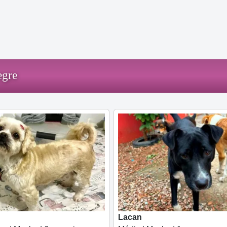
egre
Lacan