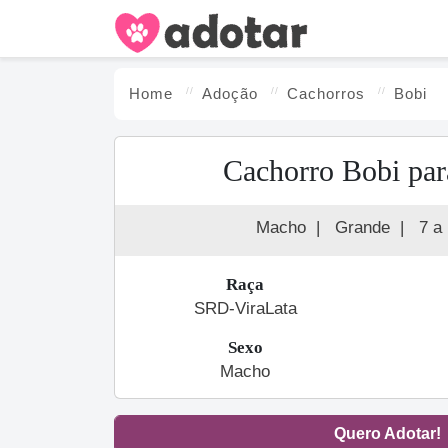
Home
Adoção
Cachorro
s
Bobi
Cachorro Bobi par
Macho
|
Grande
|
7 a
Raça
SRD-ViraLata
Sexo
Macho
Quero Adotar!