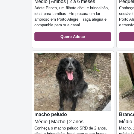
Médio | Ambos | 2 a 6 meses
Pequen
Adote Pitoco, um filhote dócil e brincalhão,
Conheça
ideal para famílias. Ele procura um lar
sociável
amoroso em Porto Alegre. Traga alegria e
Porto Al
companhia para sua casa!
e transf
Quero Adotar
macho peludo
Branc
Médio | Macho | 2 anos
Médio 
Conheça o macho peludo SRD de 2 anos,
Macho, 1
dócil e brincalhão. Ideal para quem busca
médio La