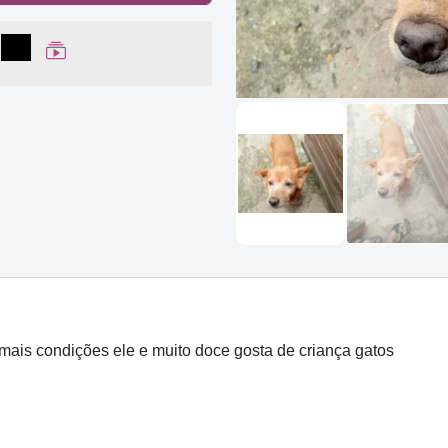
lhar no Facebook
partilhar no WhatsApp
Compartilhar
Ver Web Story
mais condições ele e muito doce gosta de criança gatos
.