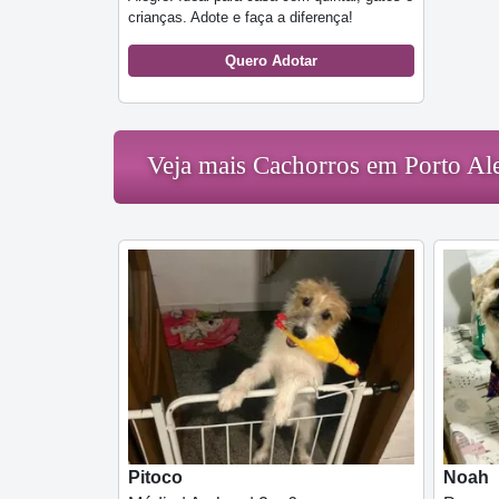
crianças. Adote e faça a diferença!
Quero Adotar
Veja mais Cachorros em Porto Al
Pitoco
Noah