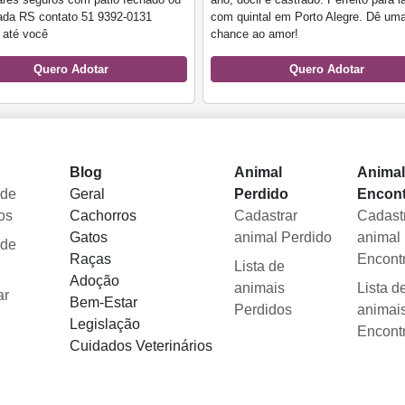
ada RS contato 51 9392-0131
com quintal em Porto Alegre. Dê um
 até você
chance ao amor!
Quero Adotar
Quero Adotar
Blog
Animal
Anima
 de
Geral
Perdido
Encon
os
Cachorros
Cadastrar
Cadast
Gatos
animal Perdido
animal
 de
Raças
Encont
Lista de
Adoção
animais
Lista d
ar
Bem-Estar
Perdidos
animai
Legislação
Encont
Cuidados Veterinários