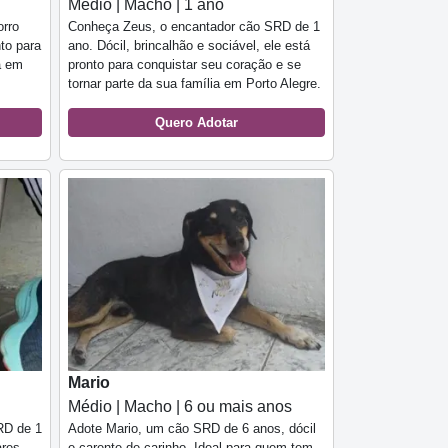
Médio | Macho | 1 ano
orro
Conheça Zeus, o encantador cão SRD de 1
to para
ano. Dócil, brincalhão e sociável, ele está
a em
pronto para conquistar seu coração e se
tornar parte da sua família em Porto Alegre.
Quero Adotar
Mario
Médio | Macho | 6 ou mais anos
RD de 1
Adote Mario, um cão SRD de 6 anos, dócil
ares
e carente de carinho. Ideal para quem tem