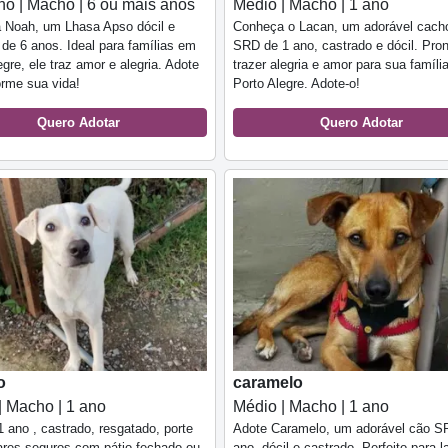
o | Macho | 6 ou mais anos
Médio | Macho | 1 ano
 Noah, um Lhasa Apso dócil e
Conheça o Lacan, um adorável cach
 de 6 anos. Ideal para famílias em
SRD de 1 ano, castrado e dócil. Pron
egre, ele traz amor e alegria. Adote
trazer alegria e amor para sua famíli
orme sua vida!
Porto Alegre. Adote-o!
Quero Adotar
Quero Adotar
o
caramelo
| Macho | 1 ano
Médio | Macho | 1 ano
 ano , castrado, resgatado, porte
Adote Caramelo, um adorável cão S
res seguros com pátio fechado ou
ano, dócil e castrado. Perfeito para l