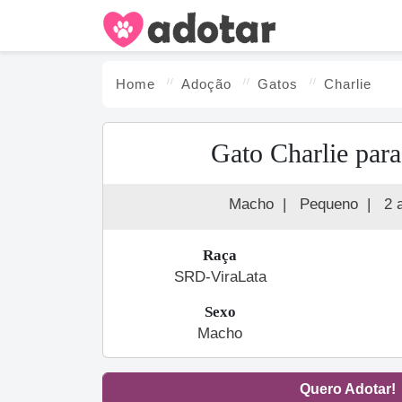
Home
Adoção
Gato
s
Charlie
Gato Charlie par
Macho
|
Pequeno
|
2 
Raça
SRD-ViraLata
Sexo
Macho
Quero Adotar!