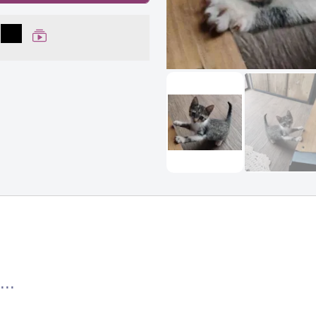
lhar no Facebook
partilhar no WhatsApp
Compartilhar
Ver Web Story
...