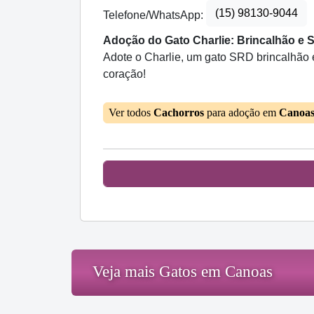
(15) 98130-9044
Telefone/WhatsApp:
Adoção do Gato Charlie: Brincalhão e 
Adote o Charlie, um gato SRD brincalhão e
coração!
Ver todos
Cachorros
para adoção em
Canoa
Veja mais Gatos em Canoas