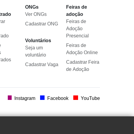
l
ONGs
Feiras de
trado
Ver ONGs
adoção
rar
Feiras de
Cadastrar ONG
Adoção
rado
Presencial
Voluntários
e
Feiras de
Seja um
s
Adoção Online
voluntário
rados
Cadastrar Feira
Cadastrar Vaga
de Adoção
.
Instagram
Facebook
YouTube