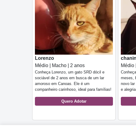
Lorenzo
chani
Médio | Macho | 2 anos
Médio 
Conheça Lorenzo, um gato SRD dócil e
Conheça
sociável de 2 anos em busca de um lar
meses, b
amoroso em Canoas. Ele é um
novo la
companheiro carinhoso, ideal para famílias!
e alegria
Quero Adotar