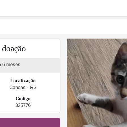
a doação
a 6 meses
Localização
Canoas - RS
Código
Previous
325776