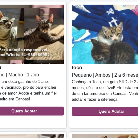
a
toco
o | Macho | 1 ano
Pequeno | Ambos | 2 a 6 mes
é um doce gatinho de 1 ano,
Conheça o Toco, um gato SRD de 2 
 e vacinado, pronto para encher
meses, dócil e sociável! Ele está e
 de amor. Adote e tenha um fiel
de um lar amoroso em Canoas. Ven
eiro em Canoas!
adotar e fazer a diferença!
Quero Adotar
Quero Adotar