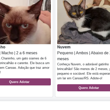
nho
Nuvem
| Macho | 2 a 6 meses
Pequeno | Ambos | Abaixo de 
 Chaninho, um gato siames de 6
meses
rincalhão e carente. Ele busca um
Conheça Nuvem, o adorável gatinho
r em Canoas. Adoção que traz amor
brincalhão! São menos de 2 meses, 
!
pequeno e sociável. Ele está espera
um lar em Canoas/RS. Adote-o!
Quero Adotar
Quero Adotar