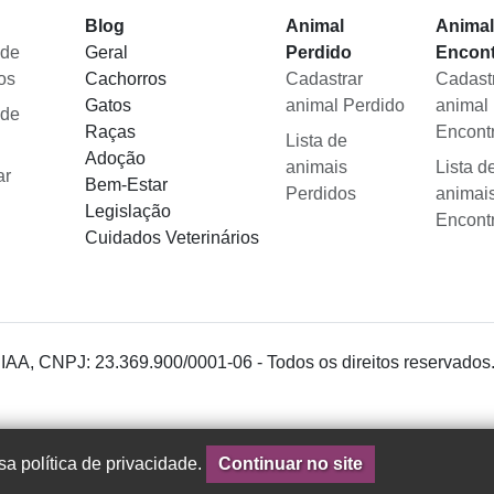
Blog
Animal
Anima
 de
Geral
Perdido
Encon
os
Cachorros
Cadastrar
Cadast
Gatos
animal Perdido
animal
 de
Raças
Encont
Lista de
Adoção
animais
Lista d
ar
Bem-Estar
Perdidos
animai
Legislação
Encont
Cuidados Veterinários
 IAA, CNPJ: 23.369.900/0001-06 - Todos os direitos reservados
a política de privacidade.
Continuar no site