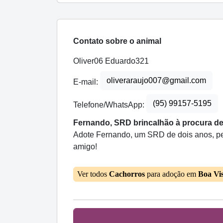
Contato sobre o animal
Oliver06 Eduardo321
oliveraraujo007@gmail.com
E-mail:
(95) 99157-5195
Telefone/WhatsApp:
Fernando, SRD brincalhão à procura d
Adote Fernando, um SRD de dois anos, pel
amigo!
Ver todos
Cachorros
para adoção em
Boa Vi