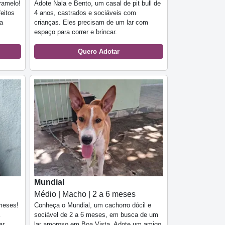
ramelo!
Adote Nala e Bento, um casal de pit bull de
feitos
4 anos, castrados e sociáveis com
oa
crianças. Eles precisam de um lar com
espaço para correr e brincar.
Quero Adotar
Mundial
Médio | Macho | 2 a 6 meses
 meses!
Conheça o Mundial, um cachorro dócil e
sociável de 2 a 6 meses, em busca de um
ar
lar amoroso em Boa Vista. Adote um amigo