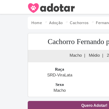
Home
Adoção
Cachorro
s
Fernan
Cachorro Fernando p
Macho
|
Médio
|
2
Raça
SRD-ViraLata
Sexo
Macho
Quero Adotar!