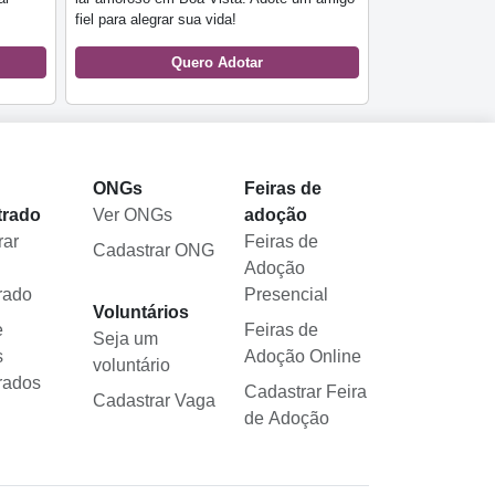
fiel para alegrar sua vida!
Quero Adotar
l
ONGs
Feiras de
trado
Ver ONGs
adoção
rar
Feiras de
Cadastrar ONG
Adoção
rado
Presencial
Voluntários
e
Feiras de
Seja um
s
Adoção Online
voluntário
rados
Cadastrar Feira
Cadastrar Vaga
de Adoção