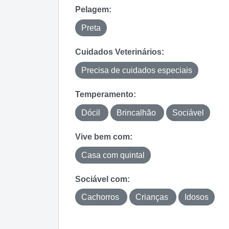
Pelagem:
Preta
Cuidados Veterinários:
Precisa de cuidados especiais
Temperamento:
Dócil
Brincalhão
Sociável
Vive bem com:
Casa com quintal
Sociável com:
Cachorros
Crianças
Idosos