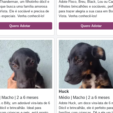
Thanderman, um filhotinho dócil e
Adote Floco, Breu, Black, Lou ou Ca
 que busca uma família amorosa
Filhotes brincalhões e sociáveis, per
ista. Ele é sociável e precisa de
para trazer alegria a sua casa em B
 especiais. Venha conhecê-lo!
Vista. Venha conhecê-los!
Quero Adotar
Quero Adotar
Huck
| Macho | 2 a 6 meses
Médio | Macho | 2 a 6 meses
o Billy, um adorável vira-lata de 6
Adote Huck, um doce vira-lata de 6
ócil e brincalhão. Ideal para
Dócil e brincalhão, ele é perfeito para
 com crianças e pets, está pronto
famílias com crianças. Dê a ele um l