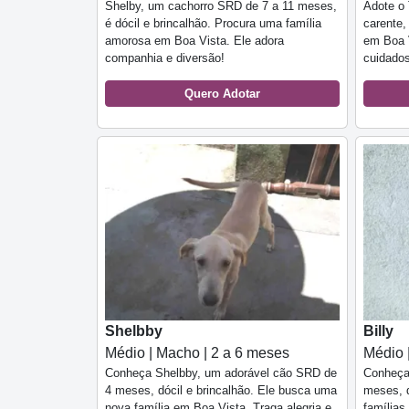
Shelby, um cachorro SRD de 7 a 11 meses,
Adote o 
é dócil e brincalhão. Procura uma família
carente,
amorosa em Boa Vista. Ele adora
em Boa V
companhia e diversão!
cuidados
Quero Adotar
Shelbby
Billy
Médio | Macho | 2 a 6 meses
Médio 
Conheça Shelbby, um adorável cão SRD de
Conheça 
4 meses, dócil e brincalhão. Ele busca uma
meses, d
nova família em Boa Vista. Traga alegria e
famílias