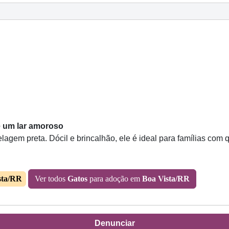
e um lar amoroso
agem preta. Dócil e brincalhão, ele é ideal para famílias com
sta/RR
Ver todos
Gatos
para adoção em
Boa Vista/RR
Denunciar