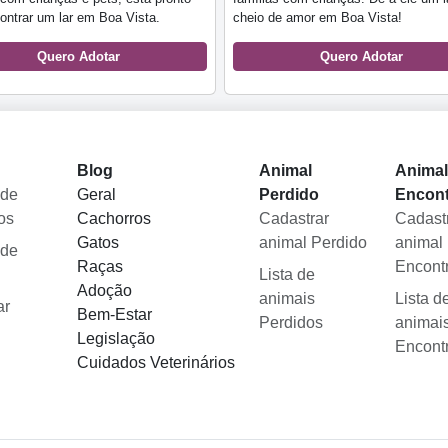
ontrar um lar em Boa Vista.
cheio de amor em Boa Vista!
Quero Adotar
Quero Adotar
Blog
Animal
Anima
 de
Geral
Perdido
Encon
os
Cachorros
Cadastrar
Cadast
Gatos
animal Perdido
animal
 de
Raças
Encont
Lista de
Adoção
animais
Lista d
ar
Bem-Estar
Perdidos
animai
Legislação
Encont
Cuidados Veterinários