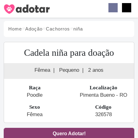
Buscar
Faceb
Instag
Menu
Home
Adoção
Cachorro
s
niña
Cadela niña para doação
Fêmea
|
Pequeno
|
2 anos
Raça
Localização
Poodle
Pimenta Bueno - RO
Sexo
Código
Fêmea
326578
Quero Adotar!