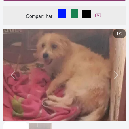
Compartilhar no Facebook
Compartilhar no WhatsA
Compartilhar
Ver Web Stor
Compartilhar
1/2
Previous
Next