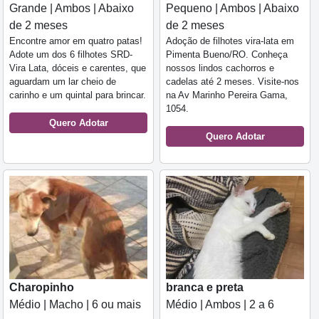
Grande | Ambos | Abaixo
Pequeno | Ambos | Abaixo
de 2 meses
de 2 meses
Encontre amor em quatro patas!
Adoção de filhotes vira-lata em
Adote um dos 6 filhotes SRD-
Pimenta Bueno/RO. Conheça
Vira Lata, dóceis e carentes, que
nossos lindos cachorros e
aguardam um lar cheio de
cadelas até 2 meses. Visite-nos
carinho e um quintal para brincar.
na Av Marinho Pereira Gama,
1054.
Quero Adotar
Quero Adotar
Charopinho
branca e preta
Médio | Macho | 6 ou mais
Médio | Ambos | 2 a 6