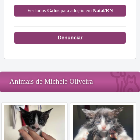
Ver todos
Gatos
para adoção em
Natal/RN
Denunciar
Animais de Michele Oliveira