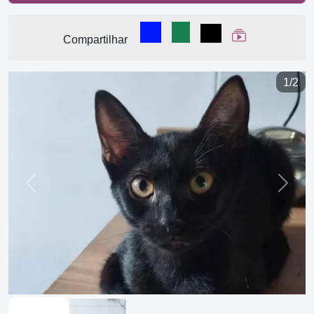
Compartilhar no Facebook
Compartilhar no WhatsA
Compartilhar
Ver Web Stor
Compartilhar
1/2
Previous
Next