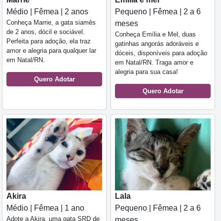
Médio | Fêmea | 2 anos
Pequeno | Fêmea | 2 a 6
Conheça Marrie, a gata siamês
meses
de 2 anos, dócil e sociável.
Conheça Emília e Mel, duas
Perfeita para adoção, ela traz
gatinhas angorás adoráveis e
amor e alegria para qualquer lar
dóceis, disponíveis para adoção
em Natal/RN.
em Natal/RN. Traga amor e
alegria para sua casa!
Quero Adotar
Quero Adotar
Akira
Lala
Médio | Fêmea | 1 ano
Pequeno | Fêmea | 2 a 6
Adote a Akira, uma gata SRD de
meses