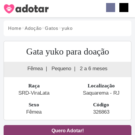
Buscar
Faceb
Instag
Menu
Home
Adoção
Gato
s
yuko
Gata yuko para doação
Fêmea
|
Pequeno
|
2 a 6 meses
Raça
Localização
SRD-ViraLata
Saquarema - RJ
Sexo
Código
Fêmea
326863
Quero Adotar!