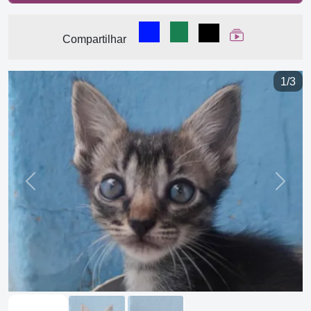
Compartilhar no Facebook
Compartilhar no WhatsA
Compartilhar
Ver Web Stor
Compartilhar
1/3
Previous
Next