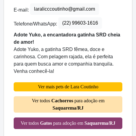
laralicccoutinho@gmail.com
E-mail:
(22) 99603-1616
Telefone/WhatsApp:
Adote Yuko, a encantadora gatinha SRD cheia
de amor!
Adote Yuko, a gatinha SRD fêmea, doce e
carinhosa. Com pelagem rajada, ela é perfeita
para quem busca amor e companhia tranquila.
Venha conhecê-la!
Ver mais pets de Lara Coutinho
Ver todos
Cachorros
para adoção em
Saquarema/RJ
Ver todos
Gatos
para adoção em
Saquarema/RJ