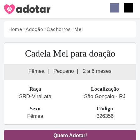
Buscar
Faceb
Instag
Menu
Home
Adoção
Cachorro
s
Mel
Cadela Mel para doação
Fêmea
|
Pequeno
|
2 a 6 meses
Raça
Localização
SRD-ViraLata
São Gonçalo - RJ
Sexo
Código
Fêmea
326356
Quero Adotar!