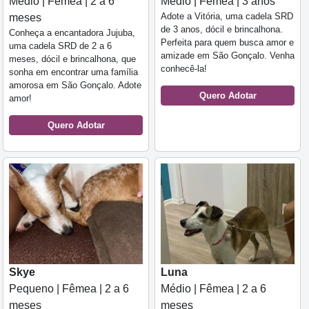
Médio | Fêmea | 2 a 6
Médio | Fêmea | 3 anos
Adote a Vitória, uma cadela SRD
meses
de 3 anos, dócil e brincalhona.
Conheça a encantadora Jujuba,
Perfeita para quem busca amor e
uma cadela SRD de 2 a 6
amizade em São Gonçalo. Venha
meses, dócil e brincalhona, que
conhecê-la!
sonha em encontrar uma família
amorosa em São Gonçalo. Adote
Quero Adotar
amor!
Quero Adotar
Skye
Luna
Pequeno | Fêmea | 2 a 6
Médio | Fêmea | 2 a 6
meses
meses