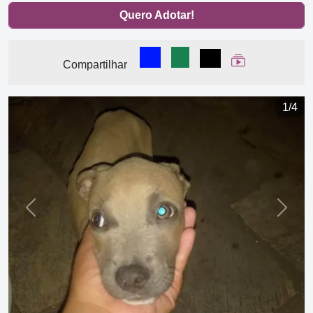
Quero Adotar!
Compartilhar no Facebook
Compartilhar no WhatsA
Compartilhar
Ver Web Stor
Compartilhar
1/4
Previous
Next