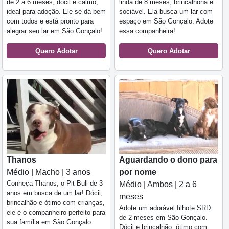
de 2 a 6 meses, dócil e calmo,
linda de 8 meses, brincalhona e
ideal para adoção. Ele se dá bem
sociável. Ela busca um lar com
com todos e está pronto para
espaço em São Gonçalo. Adote
alegrar seu lar em São Gonçalo!
essa companheira!
Quero Adotar
Quero Adotar
Thanos
Aguardando o dono para
Médio | Macho | 3 anos
por nome
Conheça Thanos, o Pit-Bull de 3
Médio | Ambos | 2 a 6
anos em busca de um lar! Dócil,
meses
brincalhão e ótimo com crianças,
Adote um adorável filhote SRD
ele é o companheiro perfeito para
de 2 meses em São Gonçalo.
sua família em São Gonçalo.
Dócil e brincalhão, ótimo com