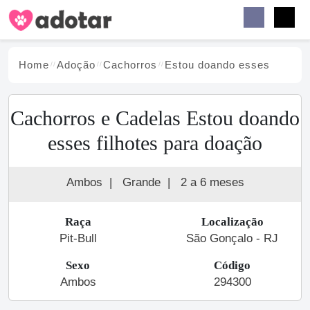
Buscar
Faceb
Instag
Menu
Home
Adoção
Cachorro
s
Estou doando esses
Cachorros e Cadelas Estou doando
esses filhotes para doação
Ambos
|
Grande
|
2 a 6 meses
Raça
Localização
Pit-Bull
São Gonçalo - RJ
Sexo
Código
Ambos
294300