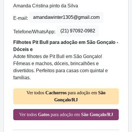
Amanda Cristina pinto da Silva
amandawinter1305@gmail.com
E-mail:
(21) 97092-0982
Telefone/WhatsApp:
Filhotes Pit Bull para adoção em São Gonçalo -
Dóceis e
Adote filhotes de Pit Bull em São Gonçalo!
Fêmeas e machos, dóceis, brincalhões e
divertidos. Perfeitos para casas com quintal e
famílias.
Ver todos
Cachorros
para adoção em
São
Gonçalo/RJ
Ver todos
Gatos
para adoção em
São Gonçalo/RJ