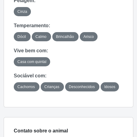
Pelagem:
Cinza
Temperamento:
Dócil
Calmo
Brincalhão
Arisco
Vive bem com:
Casa com quintal
Sociável com:
Cachorros
Crianças
Desconhecidos
Idosos
Contato sobre o animal