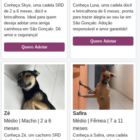
Conheça Skye, uma cadela SRD
Conheça Luna, uma cadela dócil
de 2 a 6 meses, dócil e
e brincalhona de 6 meses, pronta
brincalhona. Ideal para quem
para trazer alegria ao seu lar em
deseja adotar uma amiga
São Gonçalo. Adoção
carinhosa em São Gonçalo. Dê
responsável e amor garantido!
amor e segurança!
Quero Adotar
Quero Adotar
Zé
Safira
Médio | Macho | 2 a 6
Médio | Fêmea | 7 a 11
meses
meses
Conheça Zé, um cachorro SRD
Conheça a Safira, uma cadela