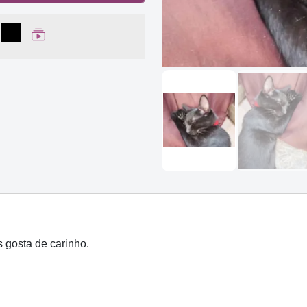
lhar no Facebook
partilhar no WhatsApp
Compartilhar
Ver Web Story
s gosta de carinho.