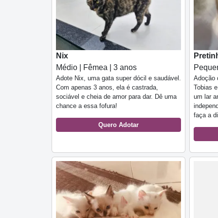
Pretin
Nix
Pequen
Médio | Fêmea | 3 anos
Adoção d
Adote Nix, uma gata super dócil e saudável.
Tobias e
Com apenas 3 anos, ela é castrada,
um lar a
sociável e cheia de amor para dar. Dê uma
independ
chance a essa fofura!
faça a d
Quero Adotar