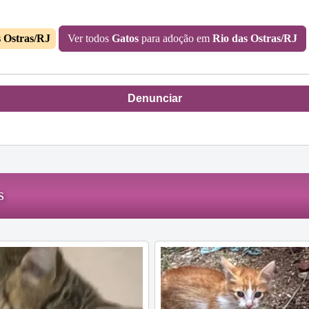
s Ostras/RJ
Ver todos
Gatos
para adoção em
Rio das Ostras/RJ
Denunciar
s