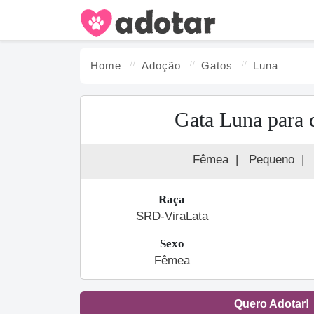
Home
Adoção
Gato
s
Luna
Gata Luna para 
Fêmea
|
Pequeno
|
Raça
SRD-ViraLata
Sexo
Fêmea
Quero Adotar!