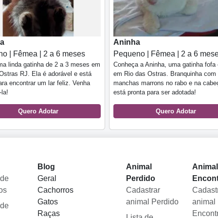
ha
Aninha
o | Fêmea | 2 a 6 meses
Pequeno | Fêmea | 2 a 6 mes
a linda gatinha de 2 a 3 meses em
Conheça a Aninha, uma gatinha fofa 
Ostras RJ. Ela é adorável e está
em Rio das Ostras. Branquinha com
ara encontrar um lar feliz. Venha
manchas marrons no rabo e na cabeç
la!
está pronta para ser adotada!
Quero Adotar
Quero Adotar
Blog
Animal
Anima
 de
Geral
Perdido
Encon
os
Cachorros
Cadastrar
Cadast
Gatos
animal Perdido
animal
 de
Raças
Encont
Lista de