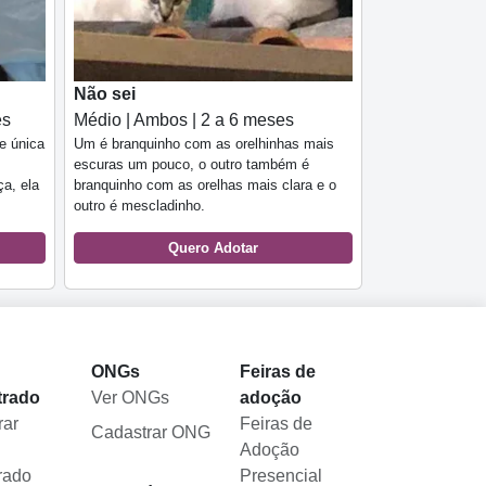
Não sei
es
Médio | Ambos | 2 a 6 meses
e única
Um é branquinho com as orelhinhas mais
escuras um pouco, o outro também é
a, ela
branquinho com as orelhas mais clara e o
outro é mescladinho.
Quero Adotar
l
ONGs
Feiras de
trado
Ver ONGs
adoção
rar
Feiras de
Cadastrar ONG
Adoção
rado
Presencial