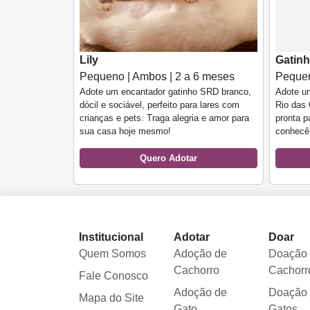
Lily
Gatin
Pequeno | Ambos | 2 a 6 meses
Pequen
Adote um encantador gatinho SRD branco,
Adote um
dócil e sociável, perfeito para lares com
Rio das 
crianças e pets. Traga alegria e amor para
pronta p
sua casa hoje mesmo!
conhecê-
Quero Adotar
Institucional
Adotar
Doar
Quem Somos
Adoção de
Doação
Cachorro
Cachorr
Fale Conosco
Adoção de
Doação
Mapa do Site
Gato
Gatos