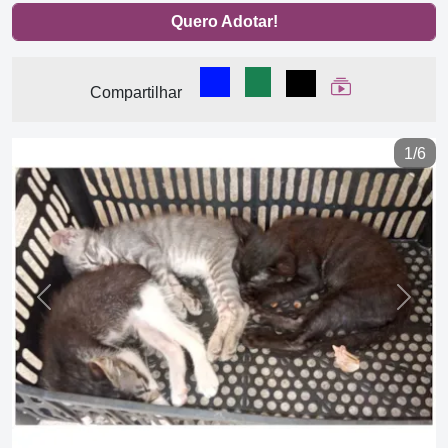
Quero Adotar!
Compartilhar no Facebook
Compartilhar no WhatsA
Compartilhar
Ver Web Stor
Compartilhar
1/6
Previous
Next