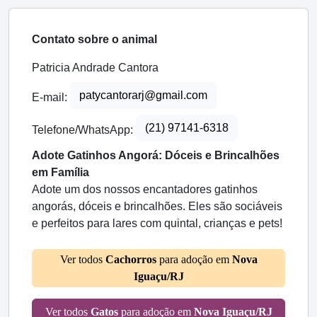
Contato sobre o animal
Patricia Andrade Cantora
patycantorarj@gmail.com
E-mail:
(21) 97141-6318
Telefone/WhatsApp:
Adote Gatinhos Angorá: Dóceis e Brincalhões
em Família
Adote um dos nossos encantadores gatinhos
angorás, dóceis e brincalhões. Eles são sociáveis
e perfeitos para lares com quintal, crianças e pets!
Ver todos
Cachorros
para adoção em
Nova
Iguaçu/RJ
Ver todos
Gatos
para adoção em
Nova Iguaçu/RJ