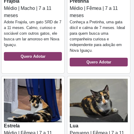
Frajola
Pretinha
Médio | Macho | 7 a 11
Médio | Fêmea | 7 a 11
meses
meses
Adote Frajola, um gato SRD de 7
Conheça a Pretinha, uma gata
a 11 meses. Calmo, curioso e
dócil e calma de 7 meses. Ideal
sociável com outros gatos, ele
para quem busca uma
busca um lar amoroso em Nova
companheira curiosa e
Iguaçu.
independente para adoção em
Nova Iguaçu.
Quero Adotar
Quero Adotar
Estrela
Lua
Médio | Fêmea | 7 a 11
Pequeno | Fêmea | 7 a 11