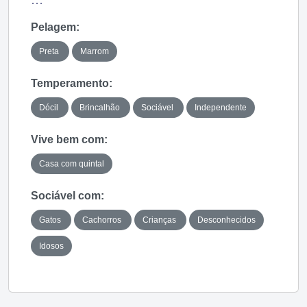
Pelagem:
Preta
Marrom
Temperamento:
Dócil
Brincalhão
Sociável
Independente
Vive bem com:
Casa com quintal
Sociável com:
Gatos
Cachorros
Crianças
Desconhecidos
Idosos