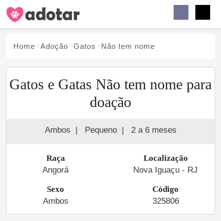
Buscar
Faceb
Instag
Menu
Home
Adoção
Gato
s
Não tem nome
Gatos e Gatas Não tem nome para
doação
Ambos
|
Pequeno
|
2 a 6 meses
Raça
Localização
Angorá
Nova Iguaçu - RJ
Sexo
Código
Ambos
325806