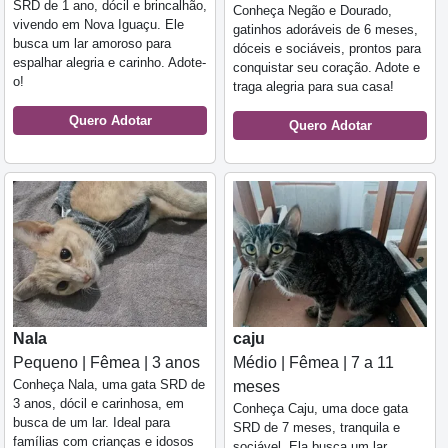
SRD de 1 ano, dócil e brincalhão,
Conheça Negão e Dourado,
vivendo em Nova Iguaçu. Ele
gatinhos adoráveis de 6 meses,
busca um lar amoroso para
dóceis e sociáveis, prontos para
espalhar alegria e carinho. Adote-
conquistar seu coração. Adote e
o!
traga alegria para sua casa!
Quero Adotar
Quero Adotar
Nala
caju
Pequeno | Fêmea | 3 anos
Médio | Fêmea | 7 a 11
Conheça Nala, uma gata SRD de
meses
3 anos, dócil e carinhosa, em
Conheça Caju, uma doce gata
busca de um lar. Ideal para
SRD de 7 meses, tranquila e
famílias com crianças e idosos
sociável. Ela busca um lar