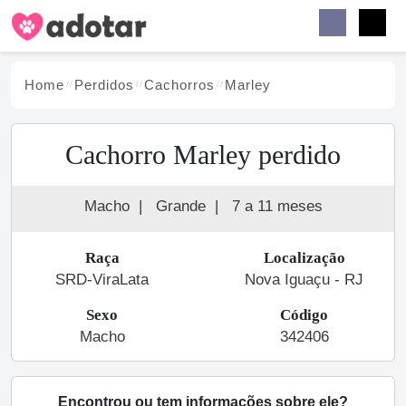
Buscar
Faceb
Instag
Menu
Home
Perdidos
Cachorro
s
Marley
Cachorro Marley perdido
Macho
|
Grande
|
7 a 11 meses
Raça
Localização
SRD-ViraLata
Nova Iguaçu - RJ
Sexo
Código
Macho
342406
Encontrou ou tem informações sobre ele?