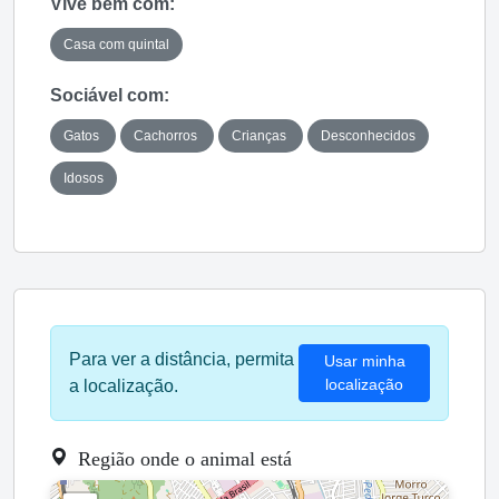
Vive bem com:
Casa com quintal
Sociável com:
Gatos
Cachorros
Crianças
Desconhecidos
Idosos
Para ver a distância, permita
Usar minha
localização
a localização.
Região onde o animal está