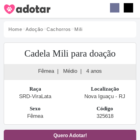
Buscar
Faceb
Instag
Menu
Home
Adoção
Cachorro
s
Mili
Cadela Mili para doação
Fêmea
|
Médio
|
4 anos
Raça
Localização
SRD-ViraLata
Nova Iguaçu - RJ
Sexo
Código
Fêmea
325618
Quero Adotar!