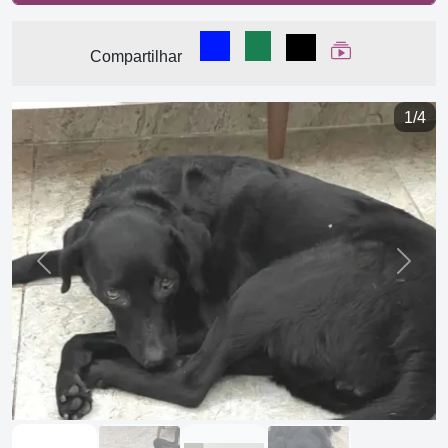
Compartilhar no Facebook
Compartilhar no WhatsA
Compartilhar
Ver Web Stor
Compartilhar
1/4
Previous
Next