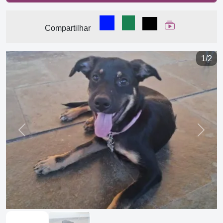
Compartilhar no Facebook
Compartilhar no WhatsA
Compartilhar
Ver Web Stor
Compartilhar
1/2
Previous
Next