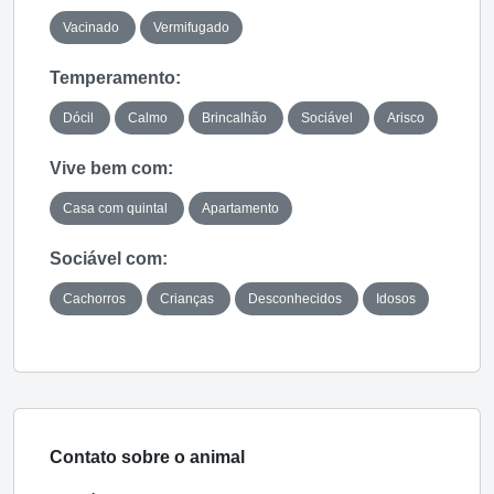
Vacinado
Vermifugado
Temperamento:
Dócil
Calmo
Brincalhão
Sociável
Arisco
Vive bem com:
Casa com quintal
Apartamento
Sociável com:
Cachorros
Crianças
Desconhecidos
Idosos
Contato sobre o animal