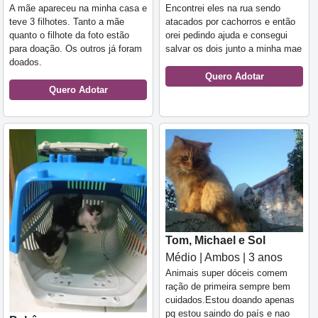
A mãe apareceu na minha casa e
Encontrei eles na rua sendo
teve 3 filhotes. Tanto a mãe
atacados por cachorros e então
quanto o filhote da foto estão
orei pedindo ajuda e consegui
para doação. Os outros já foram
salvar os dois junto a minha mae
doados.
Quero Adotar
Quero Adotar
Tom, Michael e Sol
Médio | Ambos | 3 anos
Animais super dóceis comem
ração de primeira sempre bem
cuidados.Estou doando apenas
pq estou saindo do país e nao