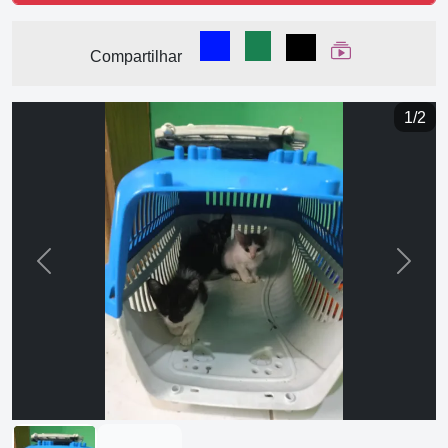
Compartilhar no Facebook
Compartilhar no WhatsA
Compartilhar
Ver Web Stor
Compartilhar
1/2
Previous
Next