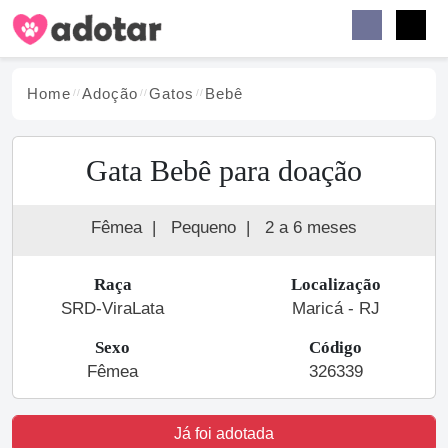
Buscar
Faceb
Instag
Menu
Home
Adoção
Gato
s
Bebê
Gata Bebê para doação
Fêmea
|
Pequeno
|
2 a 6 meses
Raça
Localização
SRD-ViraLata
Maricá - RJ
Sexo
Código
Fêmea
326339
Já foi adotada